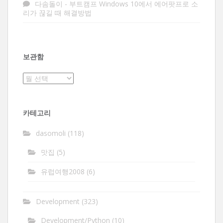
다솜돌이
-
부트캠프 Windows 10에서 에어팟프로 소
리가 끊길 때 해결방법
보관함
보
관
함
카테고리
dasomoli
(118)
맛집
(5)
유럽여행2008
(6)
Development
(323)
Development/Python
(10)