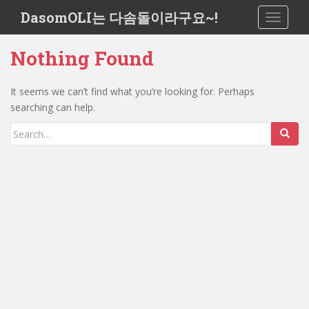
S
DasomOLI는 다솜돌이라구요~!
TOGGLE
k
i
Nothing Found
p
t
o
It seems we can’t find what you’re looking for. Perhaps
m
searching can help.
a
Search
i
for:
n
c
o
n
t
e
n
t