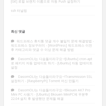
[Git] 로컬 브랜치 이름으로 자동 Push 설정하기
ssh 터널링
최신 댓글
워드프레스 휴지통 댓글 개수 불일치 문제 해결방법 -
워드프레스 정보꾸러미
-
[WordPress] 워드프레스 이전
후 카테고리와 댓글 수 이상 문제 해결 방법
DasomOLI는 다솜돌이라구요~![Ubuntu] cron-apt
로 패키지 자동 업데이트 하기
-
[Ubuntu] 자동 업데이트
설정
DasomOLI는 다솜돌이라구요~!Transmission SSL
설정하기
-
[RaspberryPi] Torrent 머신 만들기
DasomOLI는 다솜돌이라구요~!Bkouen AK7 Pro
Mini PC 사용기
-
[Ubuntu] Bkouen MiniPC에 우분투
22.04 설치 후 발생했던 문제들 해결