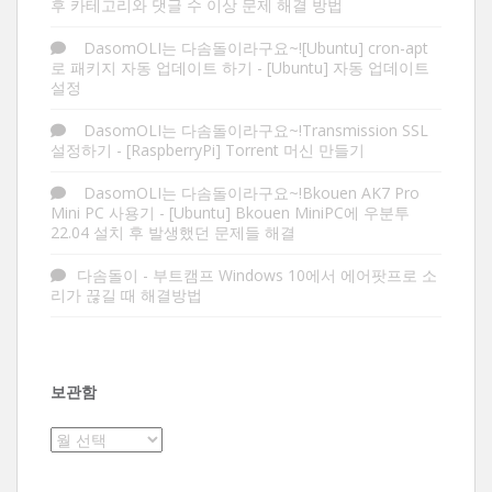
후 카테고리와 댓글 수 이상 문제 해결 방법
DasomOLI는 다솜돌이라구요~![Ubuntu] cron-apt
로 패키지 자동 업데이트 하기
-
[Ubuntu] 자동 업데이트
설정
DasomOLI는 다솜돌이라구요~!Transmission SSL
설정하기
-
[RaspberryPi] Torrent 머신 만들기
DasomOLI는 다솜돌이라구요~!Bkouen AK7 Pro
Mini PC 사용기
-
[Ubuntu] Bkouen MiniPC에 우분투
22.04 설치 후 발생했던 문제들 해결
다솜돌이
-
부트캠프 Windows 10에서 에어팟프로 소
리가 끊길 때 해결방법
보관함
보
관
함