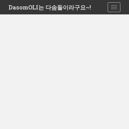
S
DasomOLI는 다솜돌이라구요~!
TOGGLE
k
i
p
t
o
m
a
i
n
c
o
n
t
e
n
t