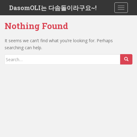
S
DasomOLI는 다솜돌이라구요~!
TOGGLE
k
i
Nothing Found
p
t
o
It seems we can’t find what you’re looking for. Perhaps
m
searching can help.
a
Search
i
for:
n
c
o
n
t
e
n
t