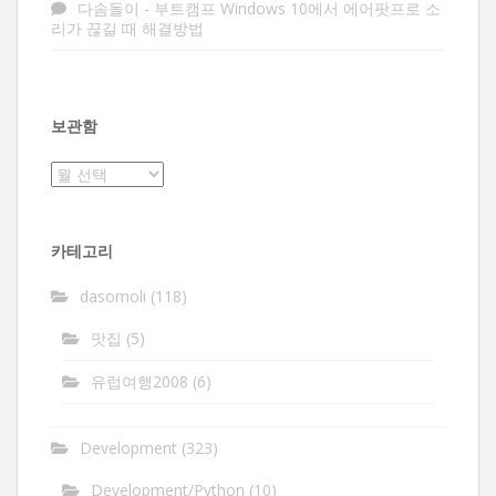
다솜돌이
-
부트캠프 Windows 10에서 에어팟프로 소
리가 끊길 때 해결방법
보관함
보
관
함
카테고리
dasomoli
(118)
맛집
(5)
유럽여행2008
(6)
Development
(323)
Development/Python
(10)