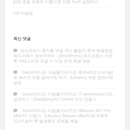
[Git] 로컬 브랜치 이름으로 자동 Push 설정하기
ssh 터널링
최신 댓글
워드프레스 휴지통 댓글 개수 불일치 문제 해결방법 -
워드프레스 정보꾸러미
-
[WordPress] 워드프레스 이전
후 카테고리와 댓글 수 이상 문제 해결 방법
DasomOLI는 다솜돌이라구요~![Ubuntu] cron-apt
로 패키지 자동 업데이트 하기
-
[Ubuntu] 자동 업데이트
설정
DasomOLI는 다솜돌이라구요~!Transmission SSL
설정하기
-
[RaspberryPi] Torrent 머신 만들기
DasomOLI는 다솜돌이라구요~!Bkouen AK7 Pro
Mini PC 사용기
-
[Ubuntu] Bkouen MiniPC에 우분투
22.04 설치 후 발생했던 문제들 해결