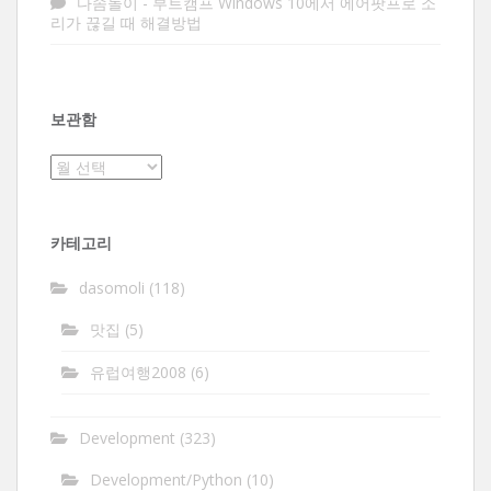
다솜돌이
-
부트캠프 Windows 10에서 에어팟프로 소
리가 끊길 때 해결방법
보관함
보
관
함
카테고리
dasomoli
(118)
맛집
(5)
유럽여행2008
(6)
Development
(323)
Development/Python
(10)