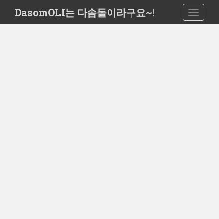
S
DasomOLI는 다솜돌이라구요~!
TOGGLE
k
i
p
t
o
m
a
i
n
c
o
n
t
e
n
t