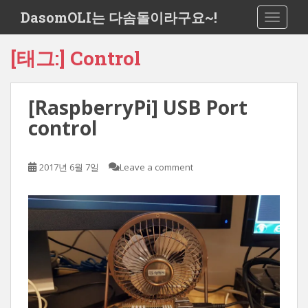
S
DasomOLI는 다솜돌이라구요~!
TOGGLE
k
i
[태그:]
Control
p
t
o
[RaspberryPi] USB Port
m
a
control
i
n
c
2017년 6월 7일
Leave a comment
o
n
t
e
n
t