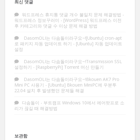
최신 댓글
워드프레스 휴지통 댓글 개수 불일치 문제 해결방법 -
워드프레스 정보꾸러미
-
[WordPress] 워드프레스 이전
후 카테고리와 댓글 수 이상 문제 해결 방법
DasomOLI는 다솜돌이라구요~![Ubuntu] cron-apt
로 패키지 자동 업데이트 하기
-
[Ubuntu] 자동 업데이트
설정
DasomOLI는 다솜돌이라구요~!Transmission SSL
설정하기
-
[RaspberryPi] Torrent 머신 만들기
DasomOLI는 다솜돌이라구요~!Bkouen AK7 Pro
Mini PC 사용기
-
[Ubuntu] Bkouen MiniPC에 우분투
22.04 설치 후 발생했던 문제들 해결
다솜돌이
-
부트캠프 Windows 10에서 에어팟프로 소
리가 끊길 때 해결방법
보관함