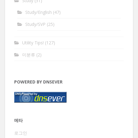
Study
(51)
Study/English
(47)
Study/SVP
(25)
Utility Tips!
(127)
미분류
(2)
POWERED BY DNSEVER
메타
로그인