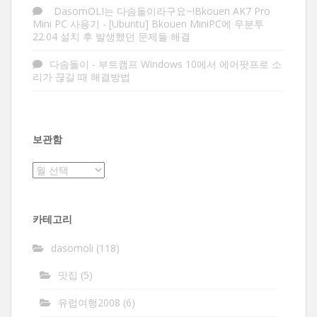
DasomOLI는 다솜돌이라구요~!Bkouen AK7 Pro
Mini PC 사용기
-
[Ubuntu] Bkouen MiniPC에 우분투
22.04 설치 후 발생했던 문제들 해결
다솜돌이
-
부트캠프 Windows 10에서 에어팟프로 소
리가 끊길 때 해결방법
보관함
보
관
함
카테고리
dasomoli
(118)
맛집
(5)
유럽여행2008
(6)