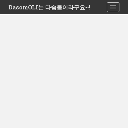
S
DasomOLI는 다솜돌이라구요~!
TOGGLE
k
i
p
t
o
m
a
i
n
c
o
n
t
e
n
t