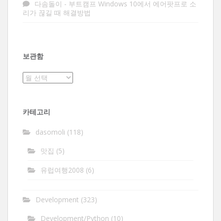
다솜돌이
-
부트캠프 Windows 10에서 에어팟프로 소
리가 끊길 때 해결방법
보관함
보
관
함
카테고리
dasomoli
(118)
맛집
(5)
유럽여행2008
(6)
Development
(323)
Development/Python
(10)