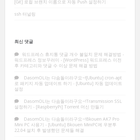
[Git] 로컬 브랜치 이름으로 자동 Push 설정하기
ssh 터널링
최신 댓글
워드프레스 휴지통 댓글 개수 불일치 문제 해결방법 -
워드프레스 정보꾸러미
-
[WordPress] 워드프레스 이전
후 카테고리와 댓글 수 이상 문제 해결 방법
DasomOLI는 다솜돌이라구요~![Ubuntu] cron-apt
로 패키지 자동 업데이트 하기
-
[Ubuntu] 자동 업데이트
설정
DasomOLI는 다솜돌이라구요~!Transmission SSL
설정하기
-
[RaspberryPi] Torrent 머신 만들기
DasomOLI는 다솜돌이라구요~!Bkouen AK7 Pro
Mini PC 사용기
-
[Ubuntu] Bkouen MiniPC에 우분투
22.04 설치 후 발생했던 문제들 해결