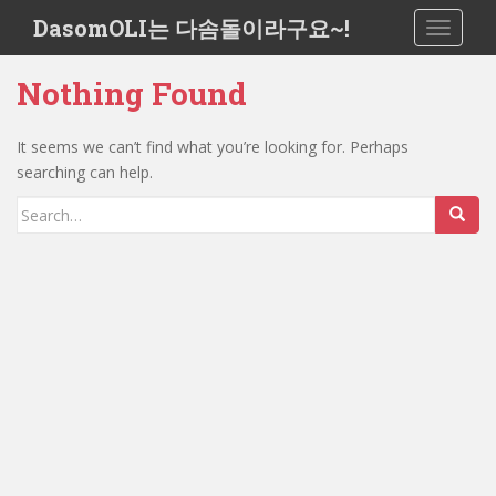
S
DasomOLI는 다솜돌이라구요~!
TOGGLE
k
i
Nothing Found
p
t
o
It seems we can’t find what you’re looking for. Perhaps
m
searching can help.
a
Search
i
for:
n
c
o
n
t
e
n
t