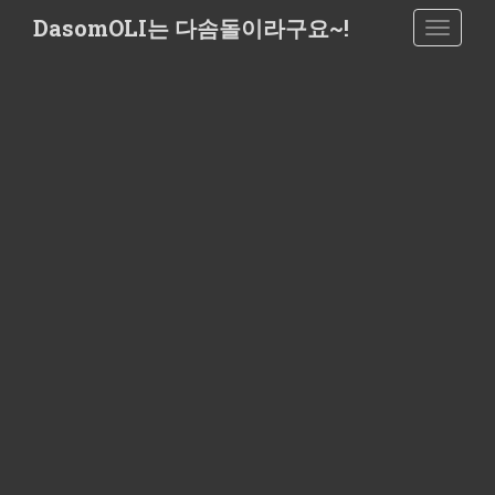
S
DasomOLI는 다솜돌이라구요~!
TOGGLE
k
i
p
t
o
m
a
i
n
c
o
n
t
e
n
t