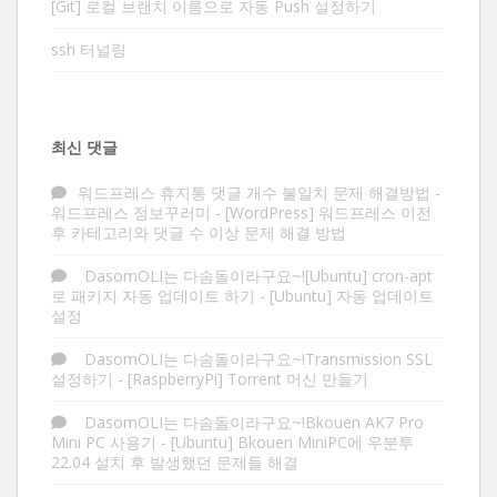
[Git] 로컬 브랜치 이름으로 자동 Push 설정하기
ssh 터널링
최신 댓글
워드프레스 휴지통 댓글 개수 불일치 문제 해결방법 -
워드프레스 정보꾸러미
-
[WordPress] 워드프레스 이전
후 카테고리와 댓글 수 이상 문제 해결 방법
DasomOLI는 다솜돌이라구요~![Ubuntu] cron-apt
로 패키지 자동 업데이트 하기
-
[Ubuntu] 자동 업데이트
설정
DasomOLI는 다솜돌이라구요~!Transmission SSL
설정하기
-
[RaspberryPi] Torrent 머신 만들기
DasomOLI는 다솜돌이라구요~!Bkouen AK7 Pro
Mini PC 사용기
-
[Ubuntu] Bkouen MiniPC에 우분투
22.04 설치 후 발생했던 문제들 해결