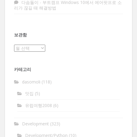
다솜돌이
-
부트캠프 Windows 10에서 에어팟프로 소
리가 끊길 때 해결방법
보관함
보
관
함
카테고리
dasomoli
(118)
맛집
(5)
유럽여행2008
(6)
Development
(323)
Development/Python
(10)