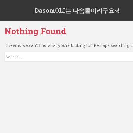
S
DasomOLI는 다솜돌이라구요~!
k
i
p
Nothing Found
t
o
m
It seems we can’t find what you’re looking for. Perhaps searching c
a
Search
i
for:
n
c
o
n
t
e
n
t