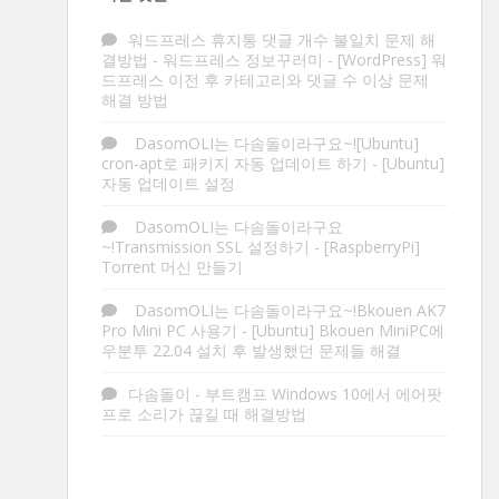
워드프레스 휴지통 댓글 개수 불일치 문제 해
결방법 - 워드프레스 정보꾸러미
-
[WordPress] 워
드프레스 이전 후 카테고리와 댓글 수 이상 문제
해결 방법
DasomOLI는 다솜돌이라구요~![Ubuntu]
cron-apt로 패키지 자동 업데이트 하기
-
[Ubuntu]
자동 업데이트 설정
DasomOLI는 다솜돌이라구요
~!Transmission SSL 설정하기
-
[RaspberryPi]
Torrent 머신 만들기
DasomOLI는 다솜돌이라구요~!Bkouen AK7
Pro Mini PC 사용기
-
[Ubuntu] Bkouen MiniPC에
우분투 22.04 설치 후 발생했던 문제들 해결
다솜돌이
-
부트캠프 Windows 10에서 에어팟
프로 소리가 끊길 때 해결방법