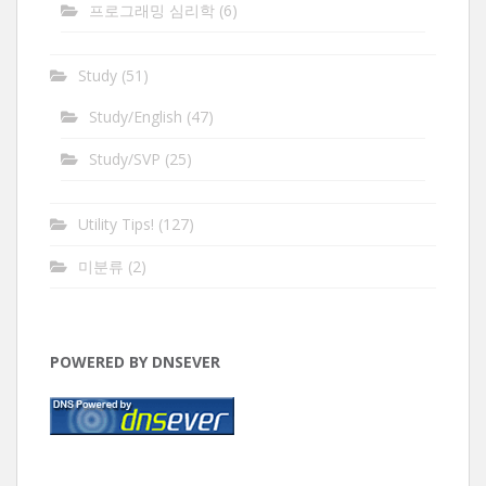
프로그래밍 심리학
(6)
Study
(51)
Study/English
(47)
Study/SVP
(25)
Utility Tips!
(127)
미분류
(2)
POWERED BY DNSEVER