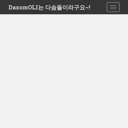
S
DasomOLI는 다솜돌이라구요~!
TOGGLE
k
i
p
t
o
m
a
i
n
c
o
n
t
e
n
t