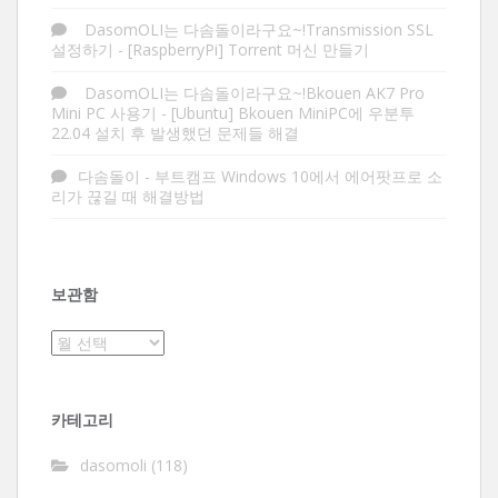
DasomOLI는 다솜돌이라구요~!Transmission SSL
설정하기
-
[RaspberryPi] Torrent 머신 만들기
DasomOLI는 다솜돌이라구요~!Bkouen AK7 Pro
Mini PC 사용기
-
[Ubuntu] Bkouen MiniPC에 우분투
22.04 설치 후 발생했던 문제들 해결
다솜돌이
-
부트캠프 Windows 10에서 에어팟프로 소
리가 끊길 때 해결방법
보관함
보
관
함
카테고리
dasomoli
(118)