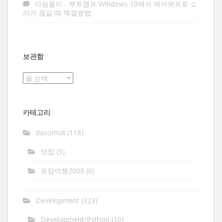
다솜돌이
-
부트캠프 Windows 10에서 에어팟프로 소
리가 끊길 때 해결방법
보관함
보
관
함
카테고리
dasomoli
(118)
맛집
(5)
유럽여행2008
(6)
Development
(323)
Development/Python
(10)