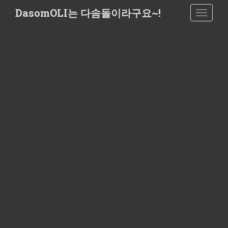
S
DasomOLI는 다솜돌이라구요~!
TOGGLE
k
i
p
t
o
m
a
i
n
c
o
n
t
e
n
t