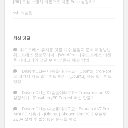
[Git] 로컬 브랜치 이름으로 자동 Push 설정하기
ssh 터널링
최신 댓글
워드프레스 휴지통 댓글 개수 불일치 문제 해결방법 -
워드프레스 정보꾸러미
-
[WordPress] 워드프레스 이전
후 카테고리와 댓글 수 이상 문제 해결 방법
DasomOLI는 다솜돌이라구요~![Ubuntu] cron-apt
로 패키지 자동 업데이트 하기
-
[Ubuntu] 자동 업데이트
설정
DasomOLI는 다솜돌이라구요~!Transmission SSL
설정하기
-
[RaspberryPi] Torrent 머신 만들기
DasomOLI는 다솜돌이라구요~!Bkouen AK7 Pro
Mini PC 사용기
-
[Ubuntu] Bkouen MiniPC에 우분투
22.04 설치 후 발생했던 문제들 해결