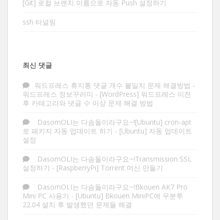
[Git] 로컬 브랜치 이름으로 자동 Push 설정하기
ssh 터널링
최신 댓글
워드프레스 휴지통 댓글 개수 불일치 문제 해결방법 -
워드프레스 정보꾸러미
-
[WordPress] 워드프레스 이전
후 카테고리와 댓글 수 이상 문제 해결 방법
DasomOLI는 다솜돌이라구요~![Ubuntu] cron-apt
로 패키지 자동 업데이트 하기
-
[Ubuntu] 자동 업데이트
설정
DasomOLI는 다솜돌이라구요~!Transmission SSL
설정하기
-
[RaspberryPi] Torrent 머신 만들기
DasomOLI는 다솜돌이라구요~!Bkouen AK7 Pro
Mini PC 사용기
-
[Ubuntu] Bkouen MiniPC에 우분투
22.04 설치 후 발생했던 문제들 해결