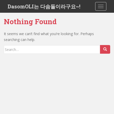
S
DasomOLI는 다솜돌이라구요~!
TOGGLE
k
i
Nothing Found
p
t
o
It seems we can’t find what you’re looking for. Perhaps
m
searching can help.
a
Search
i
for:
n
c
o
n
t
e
n
t