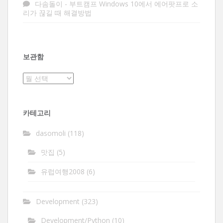
다솜돌이
-
부트캠프 Windows 10에서 에어팟프로 소
리가 끊길 때 해결방법
보관함
보
관
함
카테고리
dasomoli
(118)
맛집
(5)
유럽여행2008
(6)
Development
(323)
Development/Python
(10)