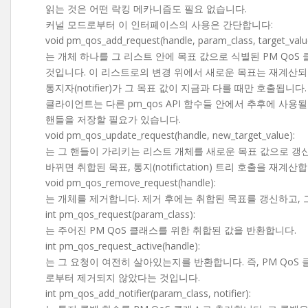
읽는 것은 어떤 락킹 메카니즘도 필요 없습니다.
커널 모드로부터 이 인터페이스의 사용은 간단합니다:
void pm_qos_add_request(handle, param_class, target_valu
는 개체 하나를 그 리스트 안에 목표 값으로 식별된 PM QoS
것입니다. 이 리스트로의 변경 위에서 새로운 목표는 재계산되
통지자(notifier)가 그 목표 값이 지금과 다를 때만 호출됩니다.
클라이언트는 다른 pm_qos API 함수들 안에서 추후에 사용
핸들을 저장할 필요가 있습니다.
void pm_qos_update_request(handle, new_target_value):
는 그 핸들이 가리키는 리스트 개체를 새로운 목표 값으로 갱신
바뀌면 취합된 목표, 통지(notifictation) 트리 호출을 재계산
void pm_qos_remove_request(handle):
는 개체를 제거합니다. 제거 후에는 취합된 목표를 갱신하고, 
int pm_qos_request(param_class):
는 주어진 PM QoS 클래스를 위한 취합된 값을 반환합니다.
int pm_qos_request_active(handle):
는 그 요청이 여전히 살아있는지를 반환합니다. 즉, PM QoS
로부터 제거되지 않았다는 것입니다.
int pm_qos_add_notifier(param_class, notifier):