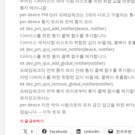
주어진 디바이스의 제약 사항 라스트를 위한 취합 값을 반환합
통지 메카니즘:
per-device PM QoS 프레임워크는 2개의 다르고 구별되는 
per-device 통지 트리와 전역 통지 트리
int dev_pm_qos_add_notifier(device, notifier):
디바이스를 위한 통지 콜백 함수를 추가합니다.
디바이스 제약사항 리스트의 취합된 값이 바뀔 때, 콜백이 호
int dev_pm_qos_remove_notifier(device, notifier):
디바이스를 위한 통지 콜백 함수를 제거합니다.
int dev_pm_qos_add_global_notifier(notifier):
프레임워크의 전역 통지 트리 안에 통지 콜백 함수를 추가합니
어떤 디바이스를 위한 취합된 값이 바뀔 때, 콜백이 호출됩니다
int dev_pm_qos_remove_global_notifier(notifier):
프레임워크의 전역 통지 트리로부터 통지 콜백 함수를 제거합
유저모드에서는:
per-device 지연 제약 사항으로의 유저 공간 접근을 위한 AP
않습니다. – 아직 토의 중.
이 글 공유하기:
X
Facebook
LinkedIn
전자우편