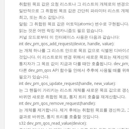
취합된 목표 값은 요청 리스트나 그 리스트의 개체로의 변경으
일반적으로 그 취합된 목표 값은 간단히 파라미터 리스트 개체
최고, 또는 최소 값입니다.
알림: 그 취합된 목표 값은 어토믹(atomic) 변수로 구현됩니
읽는 것은 어떤 락킹 메카니즘도 필요 없습니다.
커널 모드로부터 이 인터페이스 사용은 다음과 같습니다:
int dev_pm_qos_add_request(device, handle, value):
는 개체 하나를 그 리스트 안으로 목표 값으로 식별된 디바이
것입니다. 이 리스트로의 변경 위해서 새로운 목표는 재계산되
통지자가 그 목표 값이 지금과 다를 때만 호출됩니다. dev_p
다른 dev_pm_qos API 함수들 안에서 추후에 사용될 때를 
필요가 있습니다.
int dev_pm_qos_update_request(handle, new_value):
는 그 핸들이 가리키는 리스트 개체를 새로운 목표 값으로 갱신
바뀌면 새로운 취합된 목표, 통지 트리 호출을 재계산합니다.
int dev_pm_qos_remove_request(handle):
는 개체를 제거합니다. 제거 후에는 취합된 목표를 갱신하고, 
결과로 바뀌면, 통지 트리를 호출할 것입니다.
s32 dev_pm_qos_read_value(device):