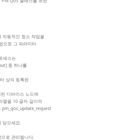
 PM QoS 클래스를 위한
의 자동적인 청소 작업을
법으로 그 파라미터
프로세스는
ghput] 중 하나를
터 상의 등록된
 열린 디바이스 노드에
자열을 10 글자 길이의
_qos_update_request
 닫으세요.
값으로 관리됩니다.