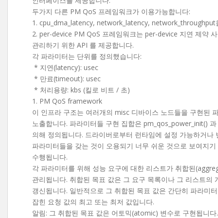
인터페이스를 제공합니다.
두가지 다른 PM QoS 프레임워크가 이용가능합니다:
1. cpu_dma_latency, network_latency, network_throu
2. per-device PM QoS 프레임워크는 per-device 지연 제
관리하기 위한 API 를 제공합니다.
각 파라미터는 단위를 정의했습니다:
* 지연(latency): usec
* 만료(timeout): usec
* 처리용량: kbs (킬로 비트 / 초)
1. PM QoS framework
이 인프라 구조는 여러개의 misc 디바이스 노드들을 구현된 
노출합니다. 파라미터들 구현 집합은 pm_qos_power_init() 과 p
의해 정의됩니다. 드라이버로부터 런타임에 설정 가능하거나 
파라미터들을 갖는 것이 오용되기 너무 쉬운 것으로 보여지기
수행됩니다.
각 파라미터를 위해 성능 요구에 대한 리스트가 취합된(aggreg
관리됩니다. 취합된 목표 값은 그 요구 목록이나 그 리스트의
갱신됩니다. 일반적으로 그 취합된 목표 값은 간단히 파라미터
잡힌 요청 값의 최고 또는 최저 값입니다.
알림: 그 취합된 목표 값은 어토믹(atomic) 변수로 구현됩니