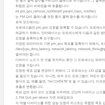
는 통지 콜백 함수를 PM QoS 클래스로 추가합니다. 그 콜백은
취합된 값이 바뀌었을 때 호출됩니다.
int pm_qos_remove_notifier(int param_class, notifier):
는 PM QoS 클래스를 위한 통지 콜백 함수를 제거합니다.
유저 모드에서는:
프로세스들만 pm_qos 요청을 등록할 수 있습니다. 프로세스
제공하기 위해서, 인터페이스는 프로세스에게 다음과 같은 방
요청을 등록하도록 요구합니다:
지정된 파라미터의 기본 pm_qos 목표를 등록하기 위해서, 
/dev/[cpu_dma_latency, network_latency, network_throu
열어야만 합니다.
디바이스 노드가 연 것을 유지하는 동안 그 프로세스는 파라미
요청을 가집니다.
요청된 목표 값을 변경하기 위해서, 그 프로세스는 s32 값을
쓸 필요가 있습니다. 아니면, 유저 모드 프로그램이 16진수 문
형식의 값, 예를 들면, “0x12345678″로 쓸 수 있습니다. 이것은 pm
호출로 변환됩니다.
목표 값의 유저 모드 요청을 지우려면, 간단히 디바이스 노드를
2. PM QoS per-device 지연 프레임워크
각 개별 디바이스를 위한 성능 요청의 리스트는 취합된 목표 