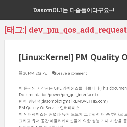
S
DasomOLI는 다솜돌이라구요~!
k
i
p
[태그:]
dev_pm_qos_add_request
t
o
m
a
[Linux:Kernel] PM Qualit
i
n
c
2014년 2월 7일
Leave a comment
o
n
t
이 문서의 저작권은 GPL 라이센스를 따릅니다(This document is rel
e
Documentation/power/pm_qos_interface.txt
n
번역: 양정석(dasomoli@gmailREMOVETHIS.com)
t
PM Quality Of Service 인터페이스.
이 인터페이스는 커널과 유저 모드에 그 파라미터 중 하나로 드
그리고 유저 공간 애플리케이션들에 의한 성능 기대 사항을 