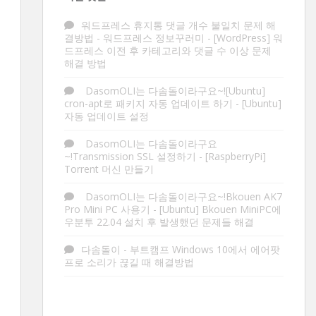
워드프레스 휴지통 댓글 개수 불일치 문제 해
결방법 - 워드프레스 정보꾸러미
-
[WordPress] 워
드프레스 이전 후 카테고리와 댓글 수 이상 문제
해결 방법
DasomOLI는 다솜돌이라구요~![Ubuntu]
cron-apt로 패키지 자동 업데이트 하기
-
[Ubuntu]
자동 업데이트 설정
DasomOLI는 다솜돌이라구요
~!Transmission SSL 설정하기
-
[RaspberryPi]
Torrent 머신 만들기
DasomOLI는 다솜돌이라구요~!Bkouen AK7
Pro Mini PC 사용기
-
[Ubuntu] Bkouen MiniPC에
우분투 22.04 설치 후 발생했던 문제들 해결
다솜돌이
-
부트캠프 Windows 10에서 에어팟
프로 소리가 끊길 때 해결방법