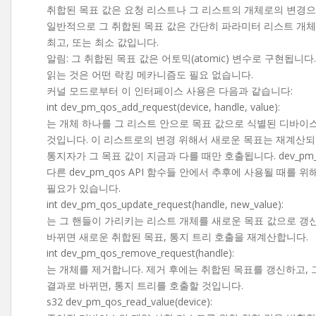
취합된 목표 값은 요청 리스트나 그 리스트의 개체로의 변경으
일반적으로 그 취합된 목표 값은 간단히 파라미터 리스트 개체
최고, 또는 최소 값입니다.
알림: 그 취합된 목표 값은 어토믹(atomic) 변수로 구현됩니
읽는 것은 어떤 락킹 메카니즘도 필요 없습니다.
커널 모드로부터 이 인터페이스 사용은 다음과 같습니다:
int dev_pm_qos_add_request(device, handle, value):
는 개체 하나를 그 리스트 안으로 목표 값으로 식별된 디바이
것입니다. 이 리스트로의 변경 위해서 새로운 목표는 재계산되
통지자가 그 목표 값이 지금과 다를 때만 호출됩니다. dev_p
다른 dev_pm_qos API 함수들 안에서 추후에 사용될 때를 
필요가 있습니다.
int dev_pm_qos_update_request(handle, new_value):
는 그 핸들이 가리키는 리스트 개체를 새로운 목표 값으로 갱신
바뀌면 새로운 취합된 목표, 통지 트리 호출을 재계산합니다.
int dev_pm_qos_remove_request(handle):
는 개체를 제거합니다. 제거 후에는 취합된 목표를 갱신하고, 
결과로 바뀌면, 통지 트리를 호출할 것입니다.
s32 dev_pm_qos_read_value(device):