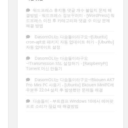
워드프레스 휴지통 댓글 개수 불일치 문제 해
결방법 - 워드프레스 정보꾸러미
-
[WordPress] 워
드프레스 이전 후 카테고리와 댓글 수 이상 문제
해결 방법
DasomOLI는 다솜돌이라구요~![Ubuntu]
cron-apt로 패키지 자동 업데이트 하기
-
[Ubuntu]
자동 업데이트 설정
DasomOLI는 다솜돌이라구요
~!Transmission SSL 설정하기
-
[RaspberryPi]
Torrent 머신 만들기
DasomOLI는 다솜돌이라구요~!Bkouen AK7
Pro Mini PC 사용기
-
[Ubuntu] Bkouen MiniPC에
우분투 22.04 설치 후 발생했던 문제들 해결
다솜돌이
-
부트캠프 Windows 10에서 에어팟
프로 소리가 끊길 때 해결방법