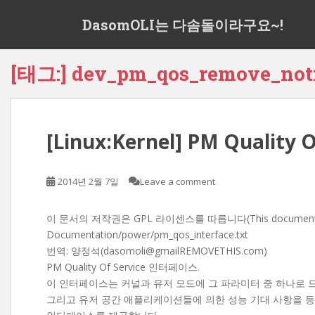
S
DasomOLI는 다솜돌이라구요~!
k
i
p
[태그:]
dev_pm_qos_remove_noti
t
o
m
a
[Linux:Kernel] PM Qualit
i
n
c
2014년 2월 7일
Leave a comment
o
n
t
이 문서의 저작권은 GPL 라이센스를 따릅니다(This document is rel
e
Documentation/power/pm_qos_interface.txt
n
번역: 양정석(dasomoli@gmailREMOVETHIS.com)
t
PM Quality Of Service 인터페이스.
이 인터페이스는 커널과 유저 모드에 그 파라미터 중 하나로 드
그리고 유저 공간 애플리케이션들에 의한 성능 기대 사항을 