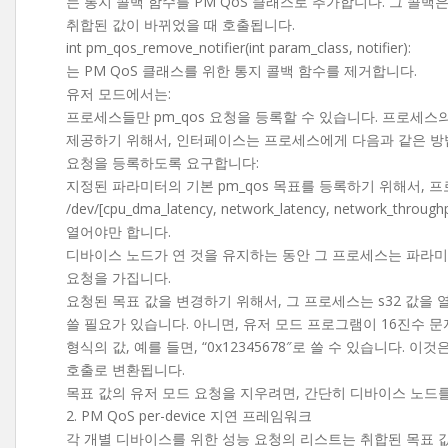
는 통지 콜백 함수를 PM QoS 클래스로 추가합니다. 그 콜백은
취합된 값이 바뀌었을 때 호출됩니다.
int pm_qos_remove_notifier(int param_class, notifier):
는 PM QoS 클래스를 위한 통지 콜백 함수를 제거합니다.
유저 모드에서는:
프로세스들만 pm_qos 요청을 등록할 수 있습니다. 프로세스
제공하기 위해서, 인터페이스는 프로세스에게 다음과 같은 방
요청을 등록하도록 요구합니다:
지정된 파라미터의 기본 pm_qos 목표를 등록하기 위해서, 
/dev/[cpu_dma_latency, network_latency, network_throu
열어야만 합니다.
디바이스 노드가 연 것을 유지하는 동안 그 프로세스는 파라미
요청을 가집니다.
요청된 목표 값을 변경하기 위해서, 그 프로세스는 s32 값을
쓸 필요가 있습니다. 아니면, 유저 모드 프로그램이 16진수 문
형식의 값, 예를 들면, “0x12345678″로 쓸 수 있습니다. 이것은 pm
호출로 변환됩니다.
목표 값의 유저 모드 요청을 지우려면, 간단히 디바이스 노드를
2. PM QoS per-device 지연 프레임워크
각 개별 디바이스를 위한 성능 요청의 리스트는 취합된 목표 