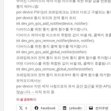
주어진 디바이스의 제약 사항 라스트를 위한 취합 값을 반환합
통지 메카니즘:
per-device PM QoS 프레임워크는 2개의 다르고 구별되는 
per-device 통지 트리와 전역 통지 트리
int dev_pm_qos_add_notifier(device, notifier):
디바이스를 위한 통지 콜백 함수를 추가합니다.
디바이스 제약사항 리스트의 취합된 값이 바뀔 때, 콜백이 호
int dev_pm_qos_remove_notifier(device, notifier):
디바이스를 위한 통지 콜백 함수를 제거합니다.
int dev_pm_qos_add_global_notifier(notifier):
프레임워크의 전역 통지 트리 안에 통지 콜백 함수를 추가합니
어떤 디바이스를 위한 취합된 값이 바뀔 때, 콜백이 호출됩니다
int dev_pm_qos_remove_global_notifier(notifier):
프레임워크의 전역 통지 트리로부터 통지 콜백 함수를 제거합
유저모드에서는:
per-device 지연 제약 사항으로의 유저 공간 접근을 위한 AP
않습니다. – 아직 토의 중.
이 글 공유하기:
X
Facebook
LinkedIn
전자우편