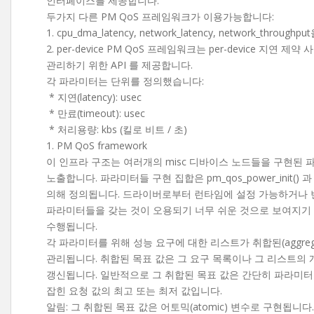
인터페이스를 제공합니다.
두가지 다른 PM QoS 프레임워크가 이용가능합니다:
1. cpu_dma_latency, network_latency, network_throu
2. per-device PM QoS 프레임워크는 per-device 지연 제
관리하기 위한 API 를 제공합니다.
각 파라미터는 단위를 정의했습니다:
* 지연(latency): usec
* 만료(timeout): usec
* 처리용량: kbs (킬로 비트 / 초)
1. PM QoS framework
이 인프라 구조는 여러개의 misc 디바이스 노드들을 구현된 
노출합니다. 파라미터들 구현 집합은 pm_qos_power_init() 과 p
의해 정의됩니다. 드라이버로부터 런타임에 설정 가능하거나 
파라미터들을 갖는 것이 오용되기 너무 쉬운 것으로 보여지기
수행됩니다.
각 파라미터를 위해 성능 요구에 대한 리스트가 취합된(aggreg
관리됩니다. 취합된 목표 값은 그 요구 목록이나 그 리스트의
갱신됩니다. 일반적으로 그 취합된 목표 값은 간단히 파라미터
잡힌 요청 값의 최고 또는 최저 값입니다.
알림: 그 취합된 목표 값은 어토믹(atomic) 변수로 구현됩니