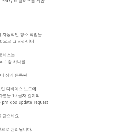
 PM QoS 클래스를 위한
의 자동적인 청소 작업을
법으로 그 파라미터
프로세스는
ghput] 중 하나를
터 상의 등록된
 열린 디바이스 노드에
자열을 10 글자 길이의
_qos_update_request
 닫으세요.
값으로 관리됩니다.