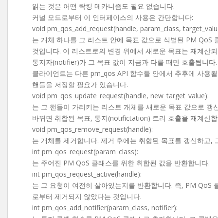
읽는 것은 어떤 락킹 메카니즘도 필요 없습니다.
커널 모드로부터 이 인터페이스의 사용은 간단합니다:
void pm_qos_add_request(handle, param_class, target_valu
는 개체 하나를 그 리스트 안에 목표 값으로 식별된 PM QoS
것입니다. 이 리스트로의 변경 위에서 새로운 목표는 재계산되
통지자(notifier)가 그 목표 값이 지금과 다를 때만 호출됩니다.
클라이언트는 다른 pm_qos API 함수들 안에서 추후에 사용
핸들을 저장할 필요가 있습니다.
void pm_qos_update_request(handle, new_target_value):
는 그 핸들이 가리키는 리스트 개체를 새로운 목표 값으로 갱신
바뀌면 취합된 목표, 통지(notifictation) 트리 호출을 재계산
void pm_qos_remove_request(handle):
는 개체를 제거합니다. 제거 후에는 취합된 목표를 갱신하고, 
int pm_qos_request(param_class):
는 주어진 PM QoS 클래스를 위한 취합된 값을 반환합니다.
int pm_qos_request_active(handle):
는 그 요청이 여전히 살아있는지를 반환합니다. 즉, PM QoS
로부터 제거되지 않았다는 것입니다.
int pm_qos_add_notifier(param_class, notifier):