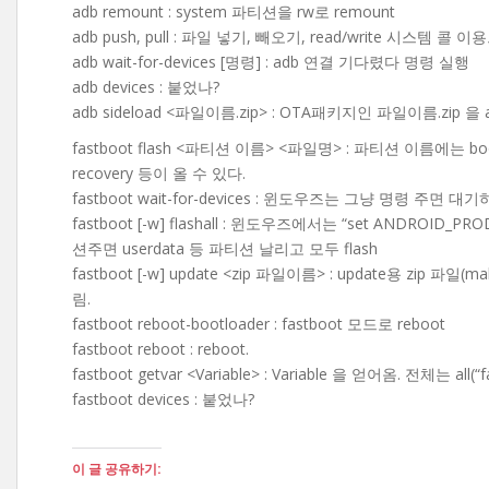
adb remount : system 파티션을 rw로 remount
adb push, pull : 파일 넣기, 빼오기, read/write 시스템 콜
adb wait-for-devices [명령] : adb 연결 기다렸다 명령 실행
adb devices : 붙었나?
adb sideload <파일이름.zip> : OTA패키지인 파일이름.zip 
fastboot flash <파티션 이름> <파일명> : 파티션 이름에는 bootloade
recovery 등이 올 수 있다.
fastboot wait-for-devices : 윈도우즈는 그냥 명령 주
fastboot [-w] flashall : 윈도우즈에서는 “set ANDROID_PR
션주면 userdata 등 파티션 날리고 모두 flash
fastboot [-w] update <zip 파일이름> : update용 zip
림.
fastboot reboot-bootloader : fastboot 모드로 reboot
fastboot reboot : reboot.
fastboot getvar <Variable> : Variable 을 얻어옴. 전체는 all(“fa
fastboot devices : 붙었나?
이 글 공유하기: