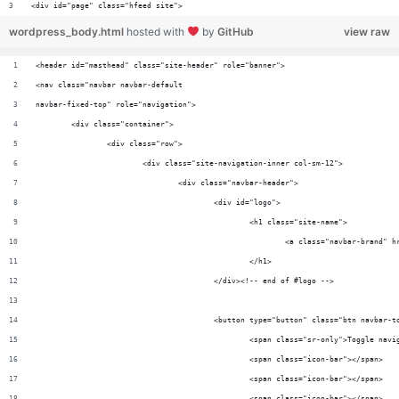
<div id="page" class="hfeed site">
wordpress_body.html
hosted with
by
GitHub
view raw
<header id="masthead" class="site-header" role="banner">
<nav class="navbar navbar-default
navbar-fixed-top" role="navigation">
	<div class="container">
		<div class="row">
			<div class="site-navigation-inner col-sm-12">
				<div class="navbar-header">
					<div id="logo">
						<h1 class="site-name">
							<a class="navbar-b
						</h1>
					</div><!-- end of #logo -->
					<button type="button" class="btn navba
						<span class="sr-only">Toggle na
						<span class="icon-bar"></span>
						<span class="icon-bar"></span>
						<span class="icon-bar"></span>