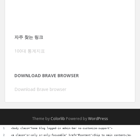
자주 찾는 링크
100대 통계지표
DOWNLOAD BRAVE BROWSER
Download Brave browser
Theme by
Colorlib
Powered by
WordPress
<body class="home blog logged-in admin-bar no-customize-support">
<a class="sr-only sr-only-focusable" href="#content">Skip to main content</a>