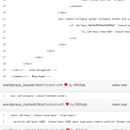
					</button>
				</div>
				<div class="collapse navbar-collapse navbar-ex1-c
					<ul id="menu-%eb%a9%94%eb%89%b4" class="
						<li id="menu-item-859" class
					</ul>
				</div>
			</div>
		</div>
	</div>
</nav><!-- .site-navigation -->
</header><!-- #masthead -->
wordpress_header.html
hosted with
by
GitHub
view raw
<div id="primary" class="content-area">
wordpress_content.html
hosted with
by
GitHub
view raw
<main id="main" class="site-main" role="main">
  <article id="post-1983" class="post-1983 post type-post status-publish format-st