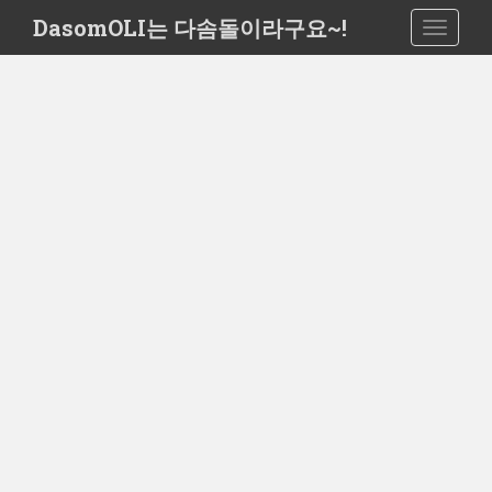
S
DasomOLI는 다솜돌이라구요~!
TOGGLE
k
i
p
t
o
m
a
i
n
c
o
n
t
e
n
t