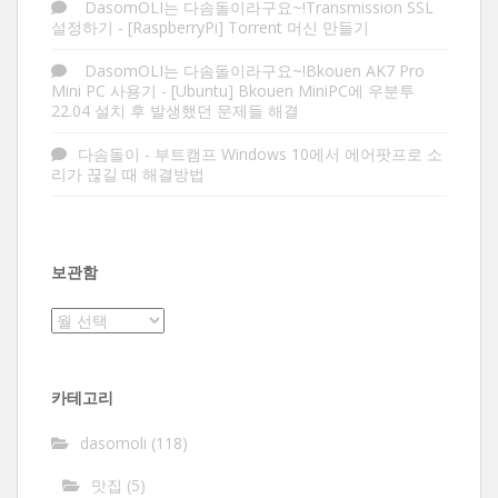
DasomOLI는 다솜돌이라구요~!Transmission SSL
설정하기
-
[RaspberryPi] Torrent 머신 만들기
DasomOLI는 다솜돌이라구요~!Bkouen AK7 Pro
Mini PC 사용기
-
[Ubuntu] Bkouen MiniPC에 우분투
22.04 설치 후 발생했던 문제들 해결
다솜돌이
-
부트캠프 Windows 10에서 에어팟프로 소
리가 끊길 때 해결방법
보관함
보
관
함
카테고리
dasomoli
(118)
맛집
(5)