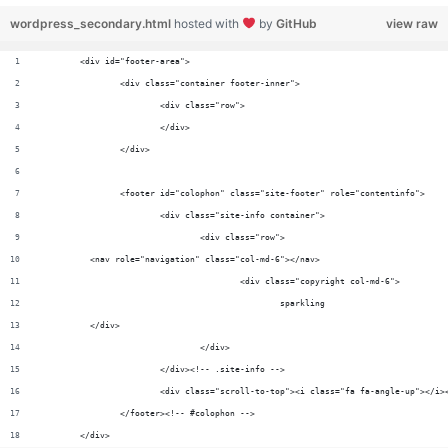
wordpress_secondary.html
hosted with
by
GitHub
view raw
	<div id="footer-area">
		<div class="container footer-inner">
			<div class="row">
			</div>
		</div>
		<footer id="colophon" class="site-footer" role="contentinfo">
			<div class="site-info container">
				<div class="row">
          <nav role="navigation" class="col-md-6"></nav>
					<div class="copyright col-md-6">
          </div>
				</div>
			</div><!-- .site-info -->
			<div class="scroll-to-top"><i class="fa fa-angle-up"></i
		</footer><!-- #colophon -->
	</div>