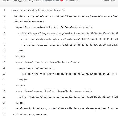
wordpress_primary.html
hosted with
by
GitHub
view raw
<header class="entry-header page-header">
  <h2 class="entry-title"><a href="https://blog.dasomoli.org/windowslinux-wsl-%e
  <div class="entry-meta">
    <span class="posted-on"><i class="fa fa-calendar-alt"></i>
      <a href="https://blog.dasomoli.org/windowslinux-wsl-%ec%82%ac%ec%9a%a9-%ec%
        <time class="entry-date published" datetime="2020-05-24T00:28:30+09:00">
        <time class="updated" datetime="2020-05-24T00:28:30+09:00">2020년 5월 24일
      </a>
    </span>
    <span class="byline"> <i class="fa fa-user"></i>
      <span class="author vcard">
        <a class="url fn n" href="https://blog.dasomoli.org/author/dasomoli/">다
      </span>
    </span>
    <span class="comments-link"><i class="fa fa-comments"></i>
      <a href="https://blog.dasomoli.org/windowslinux-wsl-%ec%82%ac%ec%9a%a9-%ec%
    </span>
  </div><!-- .entry-meta -->