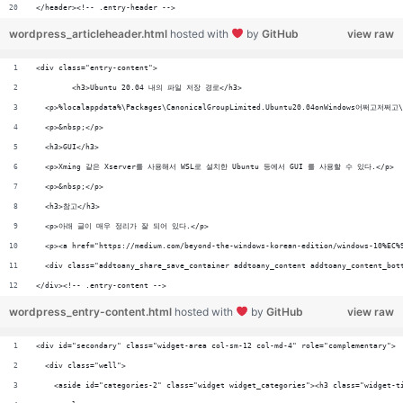
</header><!-- .entry-header -->
wordpress_articleheader.html
hosted with
by
GitHub
view raw
<div class="entry-content">
	<h3>Ubuntu 20.04 내의 파일 저장 경로</h3>
  <p>%localappdata%\Packages\CanonicalGroupLimited.Ubuntu20.04onWindows어쩌고저쩌고\
  <p>&nbsp;</p>
  <h3>GUI</h3>
  <p>Xming 같은 Xserver를 사용해서 WSL로 설치한 Ubuntu 등에서 GUI 를 사용할 수 있다.</p>
  <p>&nbsp;</p>
  <h3>참고</h3>
  <p>아래 글이 매우 정리가 잘 되어 있다.</p>
  <p><a href="https://medium.com/beyond-the-windows-korean-edition/windows-10%
  <div class="addtoany_share_save_container addtoany_content addtoany_content_bot
</div><!-- .entry-content -->
wordpress_entry-content.html
hosted with
by
GitHub
view raw
<div id="secondary" class="widget-area col-sm-12 col-md-4" role="complementary">
  <div class="well">
    <aside id="categories-2" class="widget widget_categories"><h3 class="widget