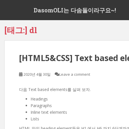
S
DasomOLI는 다솜돌이라구요~!
k
i
p
[태그:]
dl
t
o
m
a
[HTML5&CSS] Text based e
i
n
c
2020년 4월 30일
Leave a comment
o
n
t
다음 Text based elements를 살펴 보자.
e
Headings
n
Paragraphs
t
Inline text elements
Lists
HTML 안의 heading element들은 H1 에서 H6 까지 6단계까