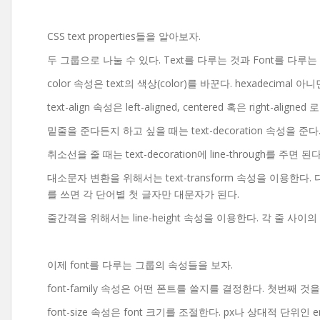
CSS text properties들을 알아보자.
두 그룹으로 나눌 수 있다. Text를 다루는 것과 Font를 다루는 그
color 속성은 text의 색상(color)를 바꾼다. hexadecim
text-align 속성은 left-aligned, centered 혹은 right-alig
밑줄을 준다든지 하고 싶을 때는 text-decoration 속성을 준다
취소선을 줄 때는 text-decoration에 line-through를 주면 된다
대소문자 변환을 위해서는 text-transform 속성을 이용한다. 다음
를 쓰면 각 단어별 첫 글자만 대문자가 된다.
줄간격을 위해서는 line-height 속성을 이용한다. 각 줄 사이의 ver
이제 font를 다루는 그룹의 속성들을 보자.
font-family 속성은 어떤 폰트를 쓸지를 결정한다. 첫번째
font-size 속성은 font 크기를 조절한다. px나 상대적 단위인 e