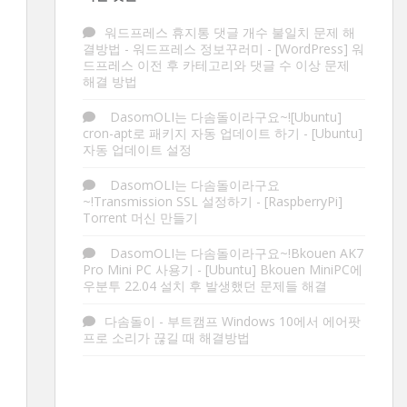
워드프레스 휴지통 댓글 개수 불일치 문제 해
결방법 - 워드프레스 정보꾸러미
-
[WordPress] 워
드프레스 이전 후 카테고리와 댓글 수 이상 문제
해결 방법
DasomOLI는 다솜돌이라구요~![Ubuntu]
cron-apt로 패키지 자동 업데이트 하기
-
[Ubuntu]
자동 업데이트 설정
DasomOLI는 다솜돌이라구요
~!Transmission SSL 설정하기
-
[RaspberryPi]
Torrent 머신 만들기
DasomOLI는 다솜돌이라구요~!Bkouen AK7
Pro Mini PC 사용기
-
[Ubuntu] Bkouen MiniPC에
우분투 22.04 설치 후 발생했던 문제들 해결
다솜돌이
-
부트캠프 Windows 10에서 에어팟
프로 소리가 끊길 때 해결방법