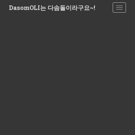
S
DasomOLI는 다솜돌이라구요~!
TOGGLE
k
i
p
t
o
m
a
i
n
c
o
n
t
e
n
t