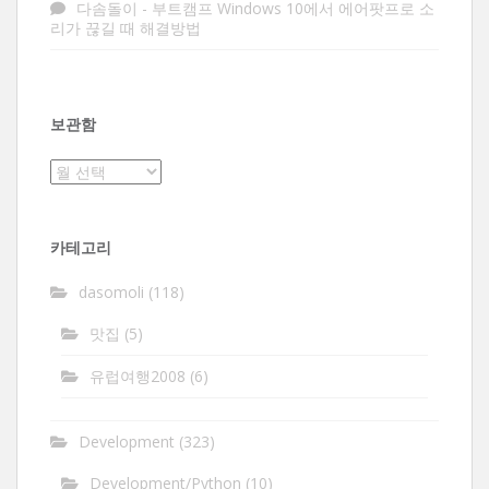
다솜돌이
-
부트캠프 Windows 10에서 에어팟프로 소
리가 끊길 때 해결방법
보관함
보
관
함
카테고리
dasomoli
(118)
맛집
(5)
유럽여행2008
(6)
Development
(323)
Development/Python
(10)