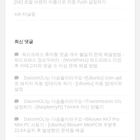
[Git] 로컬 브랜치 이름으로 자동 Push 설정하기
ssh 터널링
최신 댓글
워드프레스 휴지통 댓글 개수 불일치 문제 해결방법 -
워드프레스 정보꾸러미
-
[WordPress] 워드프레스 이전
후 카테고리와 댓글 수 이상 문제 해결 방법
DasomOLI는 다솜돌이라구요~![Ubuntu] cron-apt
로 패키지 자동 업데이트 하기
-
[Ubuntu] 자동 업데이트
설정
DasomOLI는 다솜돌이라구요~!Transmission SSL
설정하기
-
[RaspberryPi] Torrent 머신 만들기
DasomOLI는 다솜돌이라구요~!Bkouen AK7 Pro
Mini PC 사용기
-
[Ubuntu] Bkouen MiniPC에 우분투
22.04 설치 후 발생했던 문제들 해결