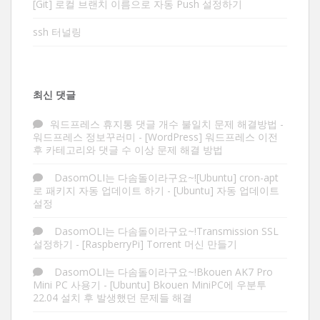
[Git] 로컬 브랜치 이름으로 자동 Push 설정하기
ssh 터널링
최신 댓글
워드프레스 휴지통 댓글 개수 불일치 문제 해결방법 -
워드프레스 정보꾸러미
-
[WordPress] 워드프레스 이전
후 카테고리와 댓글 수 이상 문제 해결 방법
DasomOLI는 다솜돌이라구요~![Ubuntu] cron-apt
로 패키지 자동 업데이트 하기
-
[Ubuntu] 자동 업데이트
설정
DasomOLI는 다솜돌이라구요~!Transmission SSL
설정하기
-
[RaspberryPi] Torrent 머신 만들기
DasomOLI는 다솜돌이라구요~!Bkouen AK7 Pro
Mini PC 사용기
-
[Ubuntu] Bkouen MiniPC에 우분투
22.04 설치 후 발생했던 문제들 해결