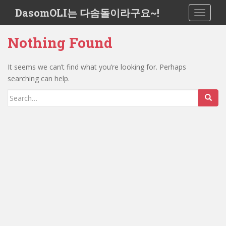
S
DasomOLI는 다솜돌이라구요~!
TOGGLE
k
i
Nothing Found
p
t
o
It seems we can’t find what you’re looking for. Perhaps
m
searching can help.
a
Search
i
for:
n
c
o
n
t
e
n
t