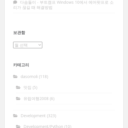
다솜돌이
-
부트캠프 Windows 10에서 에어팟프로 소
리가 끊길 때 해결방법
보관함
보
관
함
카테고리
dasomoli
(118)
맛집
(5)
유럽여행2008
(6)
Development
(323)
Development/Python
(10)