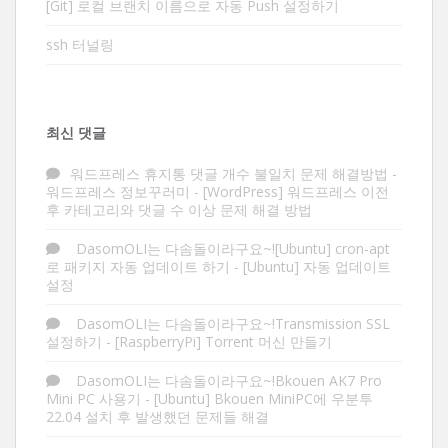
[Git] 로컬 브랜치 이름으로 자동 Push 설정하기
ssh 터널링
최신 댓글
워드프레스 휴지통 댓글 개수 불일치 문제 해결방법 -
워드프레스 정보꾸러미
-
[WordPress] 워드프레스 이전
후 카테고리와 댓글 수 이상 문제 해결 방법
DasomOLI는 다솜돌이라구요~![Ubuntu] cron-apt
로 패키지 자동 업데이트 하기
-
[Ubuntu] 자동 업데이트
설정
DasomOLI는 다솜돌이라구요~!Transmission SSL
설정하기
-
[RaspberryPi] Torrent 머신 만들기
DasomOLI는 다솜돌이라구요~!Bkouen AK7 Pro
Mini PC 사용기
-
[Ubuntu] Bkouen MiniPC에 우분투
22.04 설치 후 발생했던 문제들 해결