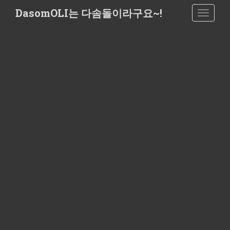
S
DasomOLI는 다솜돌이라구요~!
TOGGLE
k
i
p
t
o
m
a
i
n
c
o
n
t
e
n
t