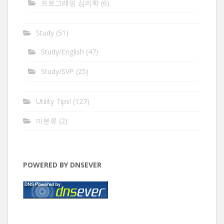
프로그래밍 심리학
(6)
Study
(51)
Study/English
(47)
Study/SVP
(25)
Utility Tips!
(127)
미분류
(2)
POWERED BY DNSEVER