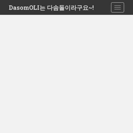
S
DasomOLI는 다솜돌이라구요~!
TOGGLE
k
i
p
t
o
m
a
i
n
c
o
n
t
e
n
t