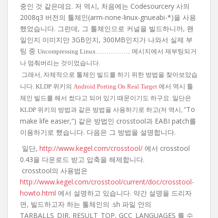
중인 것 같은데요. 저 역시, 처음에는 Codesourcery 사의
2008q3 버전의 툴체인(arm-none-linux-gnueabi-*)을 사용
했었습니다. 그런데, 그 툴체인으로 커널을 빌드하니까, 왠
일인지 이미지만 3GB인지, 300MB인지가 나와서 실제 부
팅 중
Uncompressing Linux…………….. 메시지에서 재부팅되거
나 멈춰버리는 것이었습니다.
그래서, 자체적으로 툴체인 빌드를 하기 위한 방법을 찾아보았습
니다. KLDP 위키의
Android Porting On Real Target
에서 역시 툴
체인 빌드를 해서 썼다고 되어 있기 때문이기도 하구요. 일단은
“To
KLDP 위키의 방법과 같은 방법을 사용하기로 하고(저 역시,
make life easier,”) 같은 방법인 crosstool과 EABI patch를
이용하기로 했습니다. 다음은 그 방법을 설명합니다.
일단,
http://www.kegel.com/crosstool/
에서 crosstool
0.43을 다운로드 받고 압축을 해제합니다.
crosstool의 사용법은
http://www.kegel.com/crosstool/current/doc/crosstool-
howto.html
에서 설명하고 있습니다. 약간 설명을 드리자
면, 빌드하고자 하는 툴체인의 .sh 파일 안의
TARBALLS_DIR, RESULT_TOP, GCC_LANGUAGES 를 수