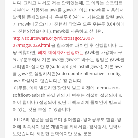
니다. 그리고 나서도 저는 안되었는데, 그 이유는 스크립트
내부에서 사용되는 awk를 gawk가 아닌 mawk를 사용해서
발생한 문제였습니다. 우분투 8.04에서 기본으로 깔린 awk
가 mawk더군요(제가 진행한 작업은 모두 우분투 8.04 하에
서 진행되었습니다.). mawk를 사용하고 싶다면,
http://sourceware.org/ml/crossgcc/2007-
07/msg00029.html
을 참조하여 패치한 후 진행합니다. 그
냥 귀찮다면,
패치 제작자가 권장하는
gawk를 사용하시구
요. 우분투에서 기본 awk를 gawk로 바꾸는 방법은 gawk를
내려받아 설치한 후(sudo apt-get install gawk), 기본 awk
를 gawk로 설정하시면(sudo update-alternative –config
awk:확실하지 않습니다.;;) 될 겁니다.
아무튼, 이제 빌드하면(당연히 빌드 이전에
demo-arm-
softfloat-eabi.sh 파일 안의 세 변수는 적절히 설정되어 있
어야 합니다.) 설정되어 있던 디렉토리에 툴체인이 빌드되
어 있는 것을 보실 수 있습니다.
KLDP의 원문을 곱씹으며 읽어볼겸, 영어공부도 할겸, 영
어에 익숙하지 않은 개발자를 위해서겸, 겸사겸사, 번역해
보았습니다. 허접한 번역이지만 보실 분은