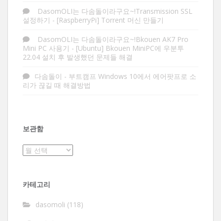
DasomOLI는 다솜돌이라구요~!Transmission SSL
설정하기
-
[RaspberryPi] Torrent 머신 만들기
DasomOLI는 다솜돌이라구요~!Bkouen AK7 Pro
Mini PC 사용기
-
[Ubuntu] Bkouen MiniPC에 우분투
22.04 설치 후 발생했던 문제들 해결
다솜돌이
-
부트캠프 Windows 10에서 에어팟프로 소
리가 끊길 때 해결방법
보관함
보
관
함
카테고리
dasomoli
(118)