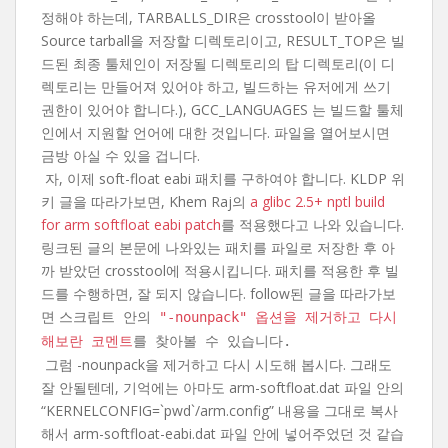
정해야 하는데, TARBALLS_DIR은 crosstool이 받아올
Source tarball을 저장할 디렉토리이고, RESULT_TOP은 빌
드된 최종 툴체인이 저장될 디렉토리의 탑 디렉토리(이 디
렉토리는 만들어져 있어야 하고, 빌드하는 유저에게 쓰기
권한이 있어야 합니다.), GCC_LANGUAGES 는 빌드할 툴체
인에서 지원할 언어에 대한 것입니다. 파일을 열어보시면
금방 아실 수 있을 겁니다.
자, 이제 soft-float eabi 패치를 구하여야 합니다. KLDP 위
키 글을 따라가보면, Khem Raj의
a glibc 2.5+ nptl build
for arm softfloat eabi patch
를 적용했다고 나와 있습니다.
링크된 글의 본문에 나와있는 패치를 파일로 저장한 후 아
까 받았던 crosstool에 적용시킵니다. 패치를 적용한 후 빌
드를 수행하면, 잘 되지 않습니다. follow된 글을 따라가보
면
스크립트 안의
"-nounpack" 옵션을 제거하고 다시
해보란 코멘트
를 찾아볼 수 있습니다.
그럼 -nounpack을 제거하고 다시 시도해 봅시다. 그래도
잘 안될텐데, 기억에는 아마도 arm-softfloat.dat 파일 안의
“KERNELCONFIG=`pwd`/arm.config” 내용을 그대로 복사
해서 arm-softfloat-eabi.dat 파일 안에 넣어주었던 것 같습