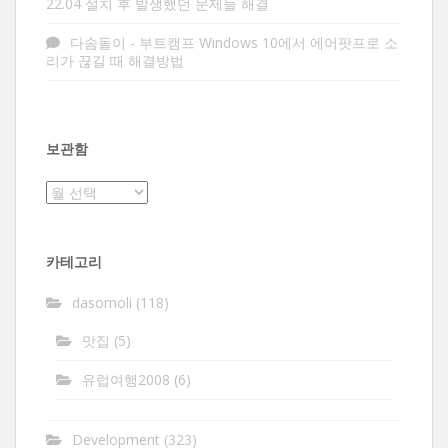
22.04 설치 후 발생했던 문제들 해결
다솜돌이
-
부트캠프 Windows 10에서 에어팟프로 소
리가 끊길 때 해결방법
보관함
보
관
함
카테고리
dasomoli
(118)
맛집
(5)
유럽여행2008
(6)
Development
(323)