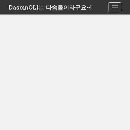
S
DasomOLI는 다솜돌이라구요~!
TOGGLE
k
i
p
t
o
m
a
i
n
c
o
n
t
e
n
t