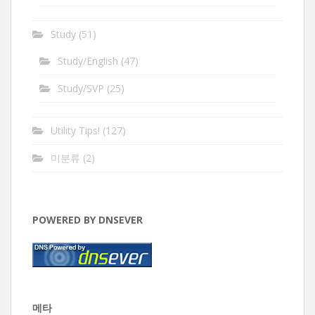
Study
(51)
Study/English
(47)
Study/SVP
(25)
Utility Tips!
(127)
미분류
(2)
POWERED BY DNSEVER
메타