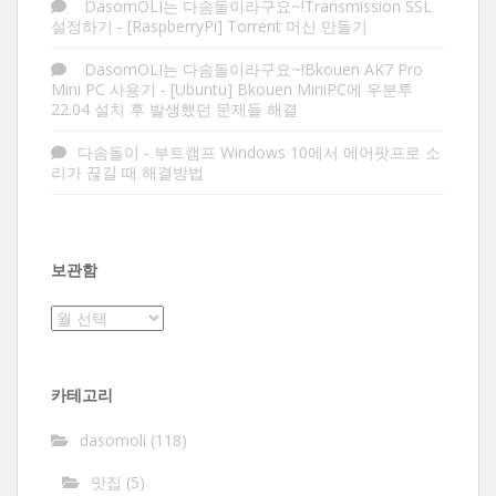
DasomOLI는 다솜돌이라구요~!Transmission SSL
설정하기
-
[RaspberryPi] Torrent 머신 만들기
DasomOLI는 다솜돌이라구요~!Bkouen AK7 Pro
Mini PC 사용기
-
[Ubuntu] Bkouen MiniPC에 우분투
22.04 설치 후 발생했던 문제들 해결
다솜돌이
-
부트캠프 Windows 10에서 에어팟프로 소
리가 끊길 때 해결방법
보관함
보
관
함
카테고리
dasomoli
(118)
맛집
(5)