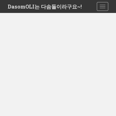
S
DasomOLI는 다솜돌이라구요~!
TOGGLE
k
i
p
t
o
m
a
i
n
c
o
n
t
e
n
t