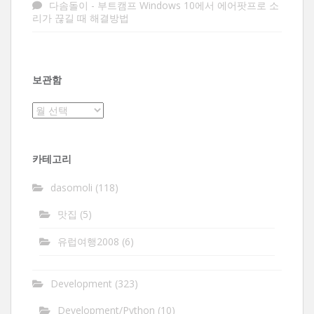
다솜돌이
-
부트캠프 Windows 10에서 에어팟프로 소
리가 끊길 때 해결방법
보관함
보
관
함
카테고리
dasomoli
(118)
맛집
(5)
유럽여행2008
(6)
Development
(323)
Development/Python
(10)