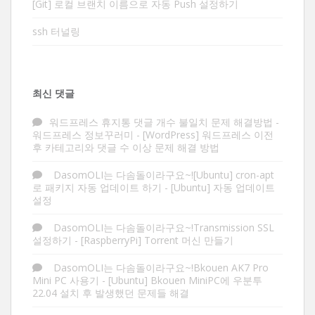
[Git] 로컬 브랜치 이름으로 자동 Push 설정하기
ssh 터널링
최신 댓글
워드프레스 휴지통 댓글 개수 불일치 문제 해결방법 -
워드프레스 정보꾸러미
-
[WordPress] 워드프레스 이전
후 카테고리와 댓글 수 이상 문제 해결 방법
DasomOLI는 다솜돌이라구요~![Ubuntu] cron-apt
로 패키지 자동 업데이트 하기
-
[Ubuntu] 자동 업데이트
설정
DasomOLI는 다솜돌이라구요~!Transmission SSL
설정하기
-
[RaspberryPi] Torrent 머신 만들기
DasomOLI는 다솜돌이라구요~!Bkouen AK7 Pro
Mini PC 사용기
-
[Ubuntu] Bkouen MiniPC에 우분투
22.04 설치 후 발생했던 문제들 해결