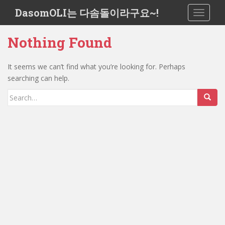
S
DasomOLI는 다솜돌이라구요~!
TOGGLE
k
i
Nothing Found
p
t
o
It seems we can’t find what you’re looking for. Perhaps
m
searching can help.
a
Search
i
for:
n
c
o
n
t
e
n
t