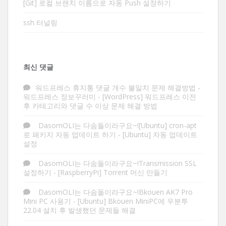
[Git] 로컬 브랜치 이름으로 자동 Push 설정하기
ssh 터널링
최신 댓글
워드프레스 휴지통 댓글 개수 불일치 문제 해결방법 -
워드프레스 정보꾸러미
-
[WordPress] 워드프레스 이전
후 카테고리와 댓글 수 이상 문제 해결 방법
DasomOLI는 다솜돌이라구요~![Ubuntu] cron-apt
로 패키지 자동 업데이트 하기
-
[Ubuntu] 자동 업데이트
설정
DasomOLI는 다솜돌이라구요~!Transmission SSL
설정하기
-
[RaspberryPi] Torrent 머신 만들기
DasomOLI는 다솜돌이라구요~!Bkouen AK7 Pro
Mini PC 사용기
-
[Ubuntu] Bkouen MiniPC에 우분투
22.04 설치 후 발생했던 문제들 해결