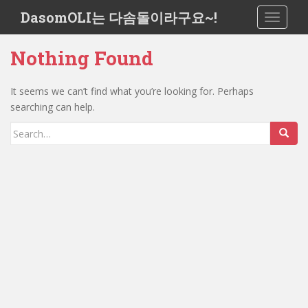
S
DasomOLI는 다솜돌이라구요~!
TOGGLE
k
i
Nothing Found
p
t
o
It seems we can’t find what you’re looking for. Perhaps
m
searching can help.
a
Search
i
for:
n
c
o
n
t
e
n
t