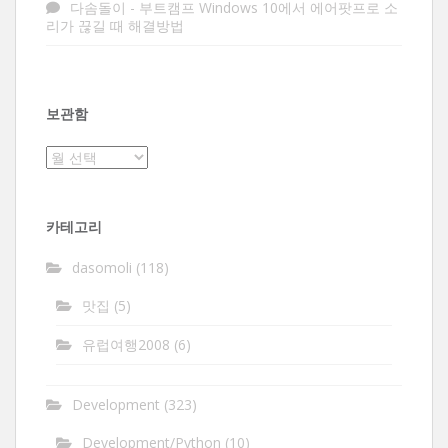
다솜돌이
-
부트캠프 Windows 10에서 에어팟프로 소
리가 끊길 때 해결방법
보관함
보
관
함
카테고리
dasomoli
(118)
맛집
(5)
유럽여행2008
(6)
Development
(323)
Development/Python
(10)