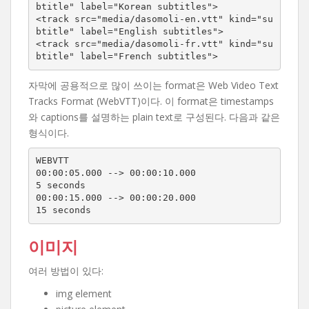
btitle" label="Korean subtitles">

<track src="media/dasomoli-en.vtt" kind="su
btitle" label="English subtitles">

<track src="media/dasomoli-fr.vtt" kind="su
btitle" label="French subtitles">
자막에 공용적으로 많이 쓰이는 format은 Web Video Text
Tracks Format (WebVTT)이다. 이 format은 timestamps
와 captions를 설명하는 plain text로 구성된다. 다음과 같은
형식이다.
WEBVTT

00:00:05.000 --> 00:00:10.000

5 seconds

00:00:15.000 --> 00:00:20.000

15 seconds
이미지
여러 방법이 있다:
img element