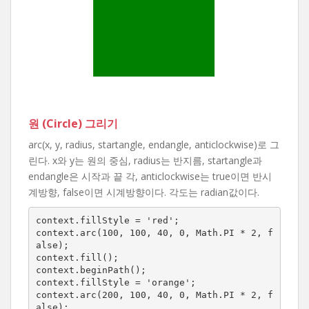
원 (Circle) 그리기
arc(x, y, radius, startangle, endangle, anticlockwise)로 그
린다. x와 y는 원의 중심, radius는 반지름, startangle과
endangle은 시작과 끝 각, anticlockwise는 true이면 반시
계방향, false이면 시계방향이다. 각도는 radian값이다.
context.fillStyle = 'red';

context.arc(100, 100, 40, 0, Math.PI * 2, f
alse);

context.fill();

context.beginPath();

context.fillStyle = 'orange';

context.arc(200, 100, 40, 0, Math.PI * 2, f
alse);
