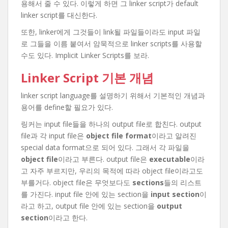
용해서 줄 수 있다. 이렇게 하면 그 linker script가 default
linker script를 대신한다.
또한, linker에게 그것들이 link될 파일들이라도 input 파일
로 그들을 이름 붙여서 암묵적으로 linker scripts를 사용할
수도 있다. Implicit Linker Scripts를 보라.
Linker Script 기본 개념
linker script language를 설명하기 위해서 기본적인 개념과
용어를 define할 필요가 있다.
링커는 input file들을 하나의 output file로 합친다. output
file과 각 input file은
object file format
이라고 알려진
special data format으로 되어 있다. 그래서 각 파일을
object file
이라고 부른다. output file은
executable
이라
고 자주 부르지만, 우리의 목적에 따라 object file이라고도
부를거다. object file은 무엇보다도
sections
들의 리스트
를 가진다. input file 안에 있는 section을
input section
이
라고 하고, output file 안에 있는 section을
output
section
이라고 한다.