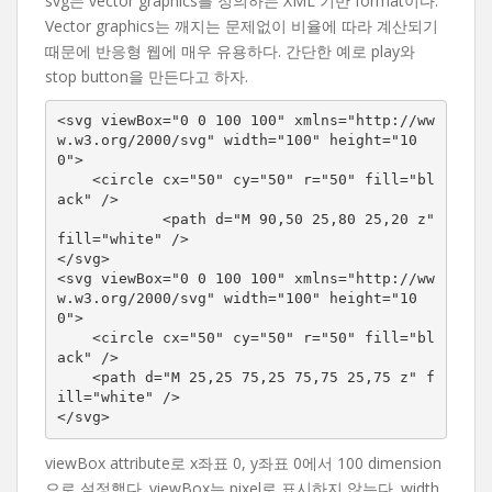
svg는 vector graphics를 정의하는 XML 기반 format이다.
Vector graphics는 깨지는 문제없이 비율에 따라 계산되기
때문에 반응형 웹에 매우 유용하다. 간단한 예로 play와
stop button을 만든다고 하자.
<svg viewBox="0 0 100 100" xmlns="http://ww
w.w3.org/2000/svg" width="100" height="10
0">

    <circle cx="50" cy="50" r="50" fill="bl
ack" />

            <path d="M 90,50 25,80 25,20 z" 
fill="white" />

</svg>

<svg viewBox="0 0 100 100" xmlns="http://ww
w.w3.org/2000/svg" width="100" height="10
0">

    <circle cx="50" cy="50" r="50" fill="bl
ack" />

    <path d="M 25,25 75,25 75,75 25,75 z" f
ill="white" />

</svg>
viewBox attribute로 x좌표 0, y좌표 0에서 100 dimension
으로 설정했다. viewBox는 pixel로 표시하지 않는다. width