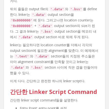
거다.
뒤의 줄들은 output file의
와
를 define
'.data'
'.bss'
한다. linker는
output section을
'.data'
에 둔다. 그러고나면 location counter는
'0x8000000'
+
output section의 size가 된
'0x8000000'
'.data'
다. 그 결과 linker는
output section을 메모리 내
'.bss'
에서
output section 바로 뒤에 두게 된다.
'.data'
linker는 필요하다면 location counter를 더해서 각각의
output section에 필요한 alignment를 맞춘다. 이 예제에서
는
와
section들의 지정된 주소들은
'.text'
'.data'
아마 alignment constraint를 만족할 것이고 linker는
와
section 사이에 작은 갭을 만들어야
'.data'
'.bss'
했을 수 있다.
이게 다다. 간단하고 완전한 하나의 linker script다.
간단한 Linker Script Command
간단한 linker script command들을 설명한다.
Entry Point: entry point를 설정