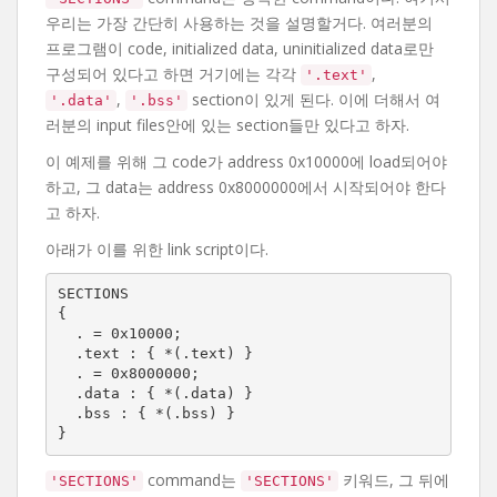
우리는 가장 간단히 사용하는 것을 설명할거다. 여러분의
프로그램이 code, initialized data, uninitialized data로만
구성되어 있다고 하면 거기에는 각각
,
'.text'
,
section이 있게 된다. 이에 더해서 여
'.data'
'.bss'
러분의 input files안에 있는 section들만 있다고 하자.
이 예제를 위해 그 code가 address 0x10000에 load되어야
하고, 그 data는 address 0x8000000에서 시작되어야 한다
고 하자.
아래가 이를 위한 link script이다.
SECTIONS

{

  . = 0x10000;

  .text : { *(.text) }

  . = 0x8000000;

  .data : { *(.data) }

  .bss : { *(.bss) }

}
command는
키워드, 그 뒤에
'SECTIONS'
'SECTIONS'