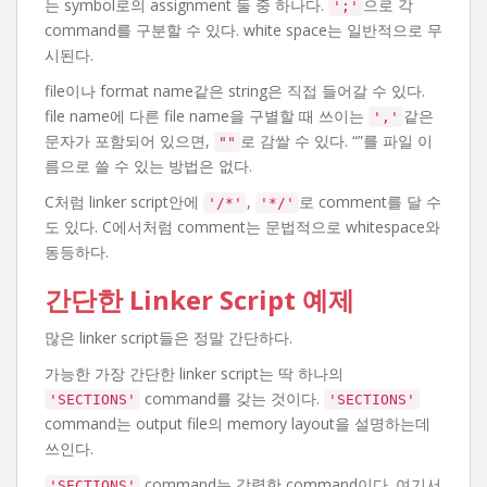
는 symbol로의 assignment 둘 중 하나다.
으로 각
';'
command를 구분할 수 있다. white space는 일반적으로 무
시된다.
file이나 format name같은 string은 직접 들어갈 수 있다.
file name에 다른 file name을 구별할 때 쓰이는
같은
','
문자가 포함되어 있으면,
로 감쌀 수 있다. “”를 파일 이
""
름으로 쓸 수 있는 방법은 없다.
C처럼 linker script안에
,
로 comment를 달 수
'/*'
'*/'
도 있다. C에서처럼 comment는 문법적으로 whitespace와
동등하다.
간단한 Linker Script 예제
많은 linker script들은 정말 간단하다.
가능한 가장 간단한 linker script는 딱 하나의
command를 갖는 것이다.
'SECTIONS'
'SECTIONS'
command는 output file의 memory layout을 설명하는데
쓰인다.
command는 강력한 command이다. 여기서
'SECTIONS'