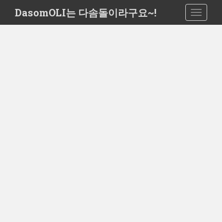
S
DasomOLI는 다솜돌이라구요~!
TOGGLE
k
i
p
t
o
m
a
i
n
c
o
n
t
e
n
t