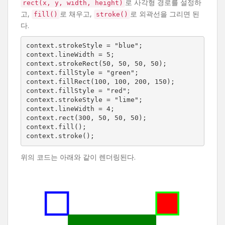
로 사각형 경로를 설정하
rect(x, y, width, height)
고,
로 채우고,
로 외곽선을 그리면 된
fill()
stroke()
다.
context.strokeStyle = "blue";

context.lineWidth = 5;

context.strokeRect(50, 50, 50, 50);

context.fillStyle = "green";

context.fillRect(100, 100, 200, 150);

context.fillStyle = "red";

context.strokeStyle = "lime";

context.lineWidth = 4;

context.rect(300, 50, 50, 50);

context.fill();

context.stroke();
위의 코드는 아래와 같이 렌더링된다.