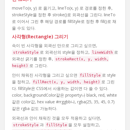
moveTo(x, y) 로 옮기고, lineTo(x, y) 로 경로를 정한 후,
strokeStyle을 정한 후 stroke()로 외곽선을 그린다. lineTo
로 이어서 그린 후 해당 경로를 fillStyle로 정한 후 fill()로 채
울 수도 있다.
사각형(Rectangle) 그리기
속이 빈 사각형을 외곽선 만으로 그리고 싶으면,
로 외곽선의 style을 정하고,
로
strokeStyle
lineWidth
외곽선 굵기를 정한 후,
strokeRect(x, y, width,
로 그린다.
height)
안이 채워진 사각형을 그리고 싶으면
로 style
fillStyle
을 정하고,
로 그린
fillRect(x, y, width, height)
다. fillStyle은 CSS에서 사용하는 값이면 다 쓸 수 있다.
color, backgroundColor같은 property나 black, red, white
같은 color값, hex value #rrggbb나, rgba(25, 35, 45, 0.7)
같은 rgba 값도 가능하다.
외곽선과 안이 채워진 것을 모두 적용하고 싶다면,
과
을 모두 설정하고,
strokeStyle
fillStyle