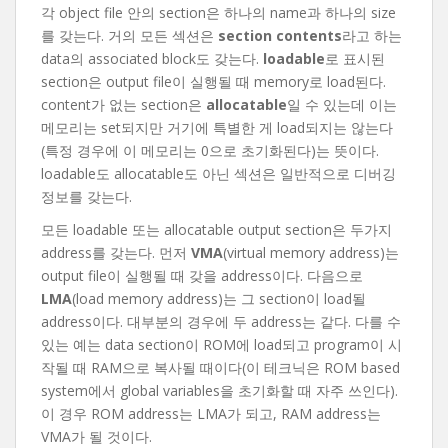
각 object file 안의 section은 하나의 name과 하나의 size
를 갖는다. 거의 모든 섹션은
section contents
라고 하는
data의 associated block도 갖는다.
loadable
로 표시된
section은 output file이 실행될 때 memory로 load된다.
content가 없는 section은
allocatable
일 수 있는데 이는
메모리는 set되지만 거기에 특별한 게 load되지는 않는다
(특정 경우에 이 메모리는 0으로 초기화된다)는 뜻이다.
loadable도 allocatable도 아닌 섹션은 일반적으로 디버깅
정보를 갖는다.
모든 loadable 또는 allocatable output section은 두가지
address를 갖는다. 먼저
VMA
(virtual memory address)는
output file이 실행될 때 갖을 address이다. 다음으로
LMA
(load memory address)는 그 section이 load될
address이다. 대부분의 경우에 두 address는 같다. 다를 수
있는 예는 data section이 ROM에 load되고 program이 시
작될 때 RAM으로 복사될 때이다(이 테크닉은 ROM based
system에서 global variables을 초기화할 때 자주 쓰인다).
이 경우 ROM address는 LMA가 되고, RAM address는
VMA가 될 것이다.