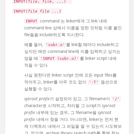
INPUT(
file
,
file
, ...)
INPUT(
file
file
...)
command 는 linker에게 그 link 내에
INPUT
command line 상에서 이름을 정한 것처럼 이름 붙인
file들을 include하도록 지시한다.
예를 들어,
를 link할 때마다 include하고
'subr.o'
싶지만 매번 command line에 이를 입력하고 싶지는
않을 때
를 linker script 내에
'INPUT (subr.o)'
적을 수 있다.
사실 원한다면 linker script 안에 모든 input files를
적어두고, linker를 아무 것도 없이
옵션으로
'-T'
실행할 수 있다.
sysroot prefix
가 설정되어 있고, 그 filename이
'/'
character로 시작하고, 처리될 그 script가
sysroot
prefix
내부에 있는 경우, 그 filename을
sysroot
prefix
내에서 찾을 거다. 아니라면, linker는 먼저 현
재 디렉토리 내에서 그 파일을 열 수 있는지 시도해보
고, 없으면, archive library search path를 통해 찾는