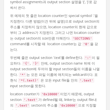
symbol assignments과 output section 설명을 ‘{‘, ‘}’로 감
싸서 쓴다.
위 예제의 첫 줄은 location counter인 special symbol ‘.’을
지정한다. 다른 방법(이건 뒤에 설명)으로 output section의
주소를 지정하지 않으면, location counter의 현재 값으로
부터 그 address가 지정된다. 그러고 나면 location counter
는 output section의 size만큼 더해진다.
'SECTIONS'
command를 시작할 때 location counter는 값
을 갖
'0'
는다.
두번째 줄은 output section ‘.text’를 define한다.
이 필
':'
요하다.
,
안에, output section name 뒤에 이
'{'
'}'
output section에 두어야 할 input section들의 이름을 나열
한다.
는 모든 파일 이름에 매치되는 wildcard이다. 표
'*'
현식
은 모든 input file들 안의
'*(.text)'
'.text'
input section을 뜻한다.
location counter가
이었기 때문에, output
'0x10000'
section
가 defined될 때, linker는 output file내
'.text'
의
section의 주소를
으로 지정할
'.text'
'0x10000'