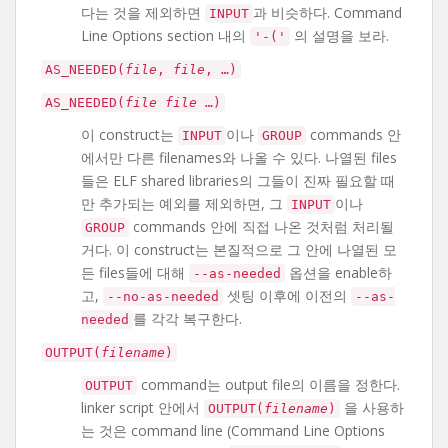
다는 것을 제외하면
과 비슷하다. Command
INPUT
Line Options section 내의
의 설명을 보라.
'-('
AS_NEEDED(
file
,
file
, …)
AS_NEEDED(
file
file
…)
이 construct는
이나
commands 안
INPUT
GROUP
에서만 다른 filenames와 나올 수 있다. 나열된 files
들은 ELF shared libraries의 그들이 진짜 필요할 때
만 추가되는 예외를 제외하면, 그
이나
INPUT
commands 안에 직접 나온 것처럼 처리될
GROUP
거다. 이 construct는 본질적으로 그 안에 나열된 모
든 files들에 대해
옵션을 enable하
--as-needed
고,
셋팅 이후에 이전의
--no-as-needed
--as-
를 각각 복구한다.
needed
OUTPUT(
filename
)
command는 output file의 이름을 정한다.
OUTPUT
linker script 안에서
을 사용하
OUTPUT(
filename
)
는 것은 command line (Command Line Options