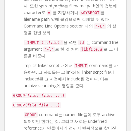
다. 또한
sysroot prefix
는 filename path안의 첫번째
character로
를 지정하거나
를
=
$SYSROOT
filename path 앞에 붙임으로써 강제할 수 있다.
Command Line Options section 내의
의 설
'-L'
명을 한번 보라.
을 쓰면
는 command line
'INPUT (-l
file
)'
ld
argument
로 한 것 처럼
로 그 이
'-l'
lib
file.a
름을 바꾼다.
implicit linker script 내에서
command를 사
INPUT
용하면, 그 파일들은 그 link상의 linker script file이
included된 그 지점에서 include될 것이다. 이는
archive searching에 영향을 준다.
GROUP(
file
,
file
, ...)
GROUP(
file
file
...)
command는 named file들이 모두 archive
GROUP
되어야만 한다는 것, 그리고 새로운 undefined
reference가 만들어지기 전까지 반복적으로 찾아진