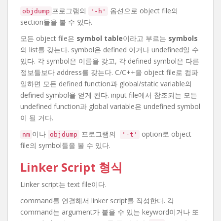
프로그램의
옵션으로 object file의
objdump
'-h'
section들을 볼 수 있다.
모든 object file은
symbol table
이라고 부르는
symbols
의 list를 갖는다. symbol은 defined 이거나 undefined일 수
있다. 각 symbol은 이름을 갖고, 각 defined symbol은 다른
정보들보다 address를 갖는다. C/C++을 object file로 컴파
일하면 모든 defined function과 global/static variable의
defined symbol을 얻게 된다. input file에서 참조되는 모든
undefined function과 global variable은 undefined symbol
이 될 거다.
이나
프로그램의
option로 object
nm
objdump
'-t'
file의 symbol들을 볼 수 있다.
Linker Script 형식
Linker script는 text file이다.
command를 연결해서 linker script를 작성한다. 각
command는 argument가 붙을 수 있는 keyword이거나 또