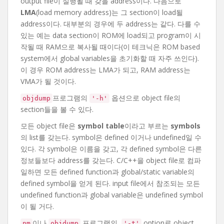
output file이 실행될 때 갖을 address이다. 다음으로
LMA
(load memory address)는 그 section이 load될
address이다. 대부분의 경우에 두 address는 같다. 다를 수
있는 예는 data section이 ROM에 load되고 program이 시
작될 때 RAM으로 복사될 때이다(이 테크닉은 ROM based
system에서 global variables을 초기화할 때 자주 쓰인다).
이 경우 ROM address는 LMA가 되고, RAM address는
VMA가 될 것이다.
프로그램의
옵션으로 object file의
objdump
'-h'
section들을 볼 수 있다.
모든 object file은
symbol table
이라고 부르는
symbols
의 list를 갖는다. symbol은 defined 이거나 undefined일 수
있다. 각 symbol은 이름을 갖고, 각 defined symbol은 다른
정보들보다 address를 갖는다. C/C++을 object file로 컴파
일하면 모든 defined function과 global/static variable의
defined symbol을 얻게 된다. input file에서 참조되는 모든
undefined function과 global variable은 undefined symbol
이 될 거다.
이나
프로그램의
option로 object
nm
objdump
'-t'