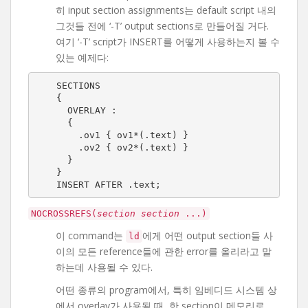
히 input section assignments는 default script 내의
그것들 전에 ‘-T’ output sections로 만들어질 거다.
여기 ‘-T’ script가 INSERT를 어떻게 사용하는지 볼 수
있는 예제다:
SECTIONS

{

  OVERLAY :

  {

    .ov1 { ov1*(.text) }

    .ov2 { ov2*(.text) }

  }

}

INSERT AFTER .text;
NOCROSSREFS(
section
section
...)
이 command는
에게 어떤 output section들 사
ld
이의 모든 reference들에 관한 error를 올리라고 말
하는데 사용될 수 있다.
어떤 종류의 program에서, 특히 임베디드 시스템 상
에서 overlay가 사용될 때, 한 section이 메모리로