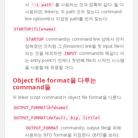
서
를 사용하는 것과 정확히 같다. 둘 다
'-L
path
'
사용되면, linker는 두 path 모두 찾는다. command
line option에서 지정된 path를 먼저 찾는다.
STARTUP(
filename
)
command는 command line 상에서 먼저
STARTUP
정해졌던 것처럼 그
filename
이 link될 첫 input file이
되는 것을 제외하면
command와 똑같다. 이
INPUT
는 entry point가 언제나 첫번째 file의 시작인 시스템
을 사용할 때 유용할 거다.
Object file format을 다루는
command들
두 linker script command가 object file format을 다룬다.
OUTPUT_FORMAT(
bfdname
)
OUTPUT_FORMAT(
default
,
big
,
little
)
command는 output file을 위해
OUTPUT_FORMAT
사용하는 BFD format을 지정한다. (BFD를 보라).