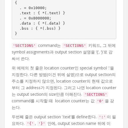
{

  . = 0x10000;

  .text : { *(.text) }

  . = 0x8000000;

  .data : { *(.data) }

  .bss : { *(.bss) }

}
command는
키워드, 그 뒤에
'SECTIONS'
'SECTIONS'
symbol assignments과 output section 설명을 ‘{‘, ‘}’로 감
싸서 쓴다.
위 예제의 첫 줄은 location counter인 special symbol ‘.’을
지정한다. 다른 방법(이건 뒤에 설명)으로 output section의
주소를 지정하지 않으면, location counter의 현재 값으로
부터 그 address가 지정된다. 그러고 나면 location counter
는 output section의 size만큼 더해진다.
'SECTIONS'
command를 시작할 때 location counter는 값
을 갖
'0'
는다.
두번째 줄은 output section ‘.text’를 define한다.
이 필
':'
요하다.
,
안에, output section name 뒤에 이
'{'
'}'