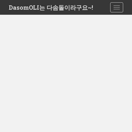
S
DasomOLI는 다솜돌이라구요~!
TOGGLE
k
i
p
t
o
m
a
i
n
c
o
n
t
e
n
t