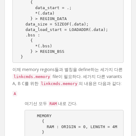
      {

        data_start = .;

        *(.data)

      } > REGION_DATA

    data_size = SIZEOF(.data);

    data_load_start = LOADADDR(.data);

    .bss :

      {

        *(.bss)

      } > REGION_BSS

  }
이제 memory regions들과 별칭을 define하는 세가지 다른
file이 필요하다. 세가지 다른 variants
linkcmds.memory
A, B C를 위한
의 내용은 다음과 같다:
linkcmds.memory
A
여기선 모두
내로 간다.
RAM
MEMORY

  {

    RAM : ORIGIN = 0, LENGTH = 4M

  }
