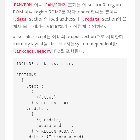
이나
표기는 이 section이 region
RAM/ROM
RAM/ROM2
ROM 이나 region ROM2로 각각 loaded된다는 뜻이다.
section의 load address가
section의 끝
.data
.rodata
에서 모든 세가지 variants가 시작함에 주의하라.
base linker script는 아래의 output section으로 처리한다.
memory layout을 describe하는system dependent한
file을 포함한다.
linkcmds.memory
INCLUDE linkcmds.memory

SECTIONS

  {

    .text :

      {

        *(.text)

      } > REGION_TEXT

    .rodata :

      {

        *(.rodata)

        rodata_end = .;

      } > REGION_RODATA

    .data : AT (rodata_end)
