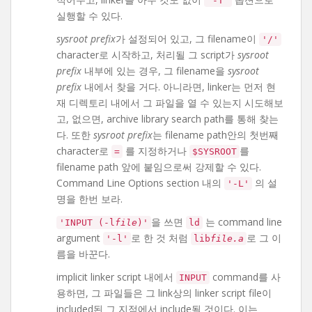
'-T'
실행할 수 있다.
sysroot prefix
가 설정되어 있고, 그 filename이
'/'
character로 시작하고, 처리될 그 script가
sysroot
prefix
내부에 있는 경우, 그 filename을
sysroot
prefix
내에서 찾을 거다. 아니라면, linker는 먼저 현
재 디렉토리 내에서 그 파일을 열 수 있는지 시도해보
고, 없으면, archive library search path를 통해 찾는
다. 또한
sysroot prefix
는 filename path안의 첫번째
character로
를 지정하거나
를
=
$SYSROOT
filename path 앞에 붙임으로써 강제할 수 있다.
Command Line Options section 내의
의 설
'-L'
명을 한번 보라.
을 쓰면
는 command line
'INPUT (-l
file
)'
ld
argument
로 한 것 처럼
로 그 이
'-l'
lib
file.a
름을 바꾼다.
implicit linker script 내에서
command를 사
INPUT
용하면, 그 파일들은 그 link상의 linker script file이
included된 그 지점에서 include될 것이다. 이는