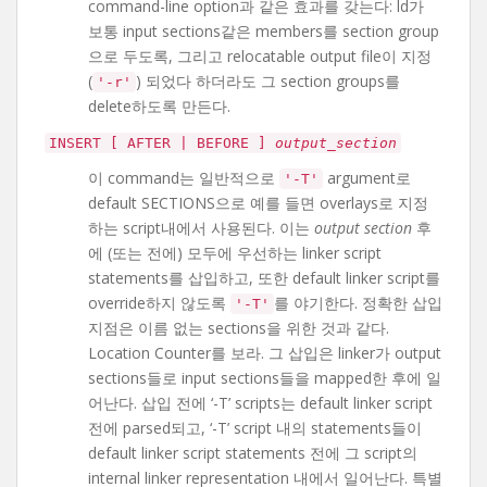
command-line option과 같은 효과를 갖는다: ld가
보통 input sections같은 members를 section group
으로 두도록, 그리고 relocatable output file이 지정
(
) 되었다 하더라도 그 section groups를
'-r'
delete하도록 만든다.
INSERT [ AFTER | BEFORE ]
output_section
이 command는 일반적으로
argument로
'-T'
default SECTIONS으로 예를 들면 overlays로 지정
하는 script내에서 사용된다. 이는
output section
후
에 (또는 전에) 모두에 우선하는 linker script
statements를 삽입하고, 또한 default linker script를
override하지 않도록
를 야기한다. 정확한 삽입
'-T'
지점은 이름 없는 sections을 위한 것과 같다.
Location Counter를 보라. 그 삽입은 linker가 output
sections들로 input sections들을 mapped한 후에 일
어난다. 삽입 전에 ‘-T’ scripts는 default linker script
전에 parsed되고, ‘-T’ script 내의 statements들이
default linker script statements 전에 그 script의
internal linker representation 내에서 일어난다. 특별