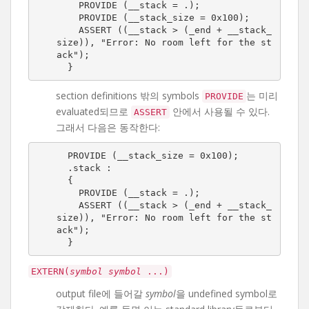
    PROVIDE (__stack = .);

    PROVIDE (__stack_size = 0x100);

    ASSERT ((__stack > (_end + __stack_
size)), "Error: No room left for the st
ack");

  }
section definitions 밖의 symbols
는 미리
PROVIDE
evaluated되므로
안에서 사용될 수 있다.
ASSERT
그래서 다음은 동작한다:
  PROVIDE (__stack_size = 0x100);

  .stack :

  {

    PROVIDE (__stack = .);

    ASSERT ((__stack > (_end + __stack_
size)), "Error: No room left for the st
ack");

  }
EXTERN(
symbol
symbol
...)
output file에 들어갈
symbol
을 undefined symbol로