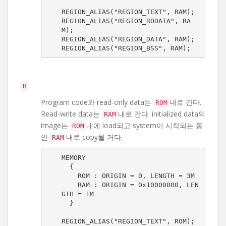
REGION_ALIAS("REGION_TEXT", RAM);

REGION_ALIAS("REGION_RODATA", RA
M);

REGION_ALIAS("REGION_DATA", RAM);

REGION_ALIAS("REGION_BSS", RAM);
B
Program code와 read-only data는
내로 간다.
ROM
Read-write data는
내로 간다. initialized data의
RAM
image는
내에 load되고 system이 시작되는 동
ROM
안
내로 copy될 거다.
RAM
MEMORY

  {

    ROM : ORIGIN = 0, LENGTH = 3M

    RAM : ORIGIN = 0x10000000, LEN
GTH = 1M

  }

REGION_ALIAS("REGION_TEXT", ROM);
