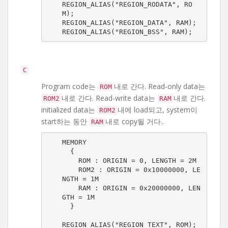
REGION_ALIAS("REGION_RODATA", RO
M);

REGION_ALIAS("REGION_DATA", RAM);

REGION_ALIAS("REGION_BSS", RAM);
C
Program code는
내로 간다. Read-only data는
ROM
내로 간다. Read-write data는
내로 간다.
ROM2
RAM
initialized data는
내에 load되고, system이
ROM2
start하는 동안
내로 copy될 거다..
RAM
MEMORY

  {

    ROM : ORIGIN = 0, LENGTH = 2M

    ROM2 : ORIGIN = 0x10000000, LE
NGTH = 1M

    RAM : ORIGIN = 0x20000000, LEN
GTH = 1M

  }

REGION_ALIAS("REGION_TEXT", ROM);
