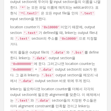
output section에 두어야 할 input section들의 이름을 나열
한다.
는 모든 파일 이름에 매치되는 wildcard이다. 표
'*'
현식
은 모든 input file들 안의
'*(.text)'
'.text'
input section을 뜻한다.
location counter가
이었기 때문에, output
'0x10000'
section
가 defined될 때, linker는 output file내
'.text'
의
section의 주소를
으로 지정할
'.text'
'0x10000'
거다.
뒤의 줄들은 output file의
와
를 define
'.data'
'.bss'
한다. linker는
output section을
'.data'
에 둔다. 그러고나면 location counter는
'0x8000000'
+
output section의 size가 된
'0x8000000'
'.data'
다. 그 결과 linker는
output section을 메모리 내
'.bss'
에서
output section 바로 뒤에 두게 된다.
'.data'
linker는 필요하다면 location counter를 더해서 각각의
output section에 필요한 alignment를 맞춘다. 이 예제에서
는
와
section들의 지정된 주소들은
'.text'
'.data'
아마 alignment constraint를 만족할 것이고 linker는