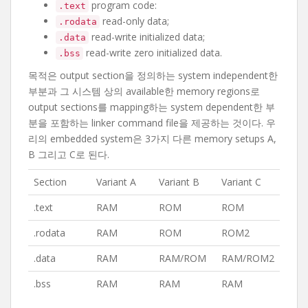
program code:
.text
read-only data;
.rodata
read-write initialized data;
.data
read-write zero initialized data.
.bss
목적은 output section을 정의하는 system independent한
부분과 그 시스템 상의 available한 memory regions로
output sections를 mapping하는 system dependent한 부
분을 포함하는 linker command file을 제공하는 것이다. 우
리의 embedded system은 3가지 다른 memory setups A,
B 그리고 C로 된다.
Section
Variant A
Variant B
Variant C
.text
RAM
ROM
ROM
.rodata
RAM
ROM
ROM2
.data
RAM
RAM/ROM
RAM/ROM2
.bss
RAM
RAM
RAM