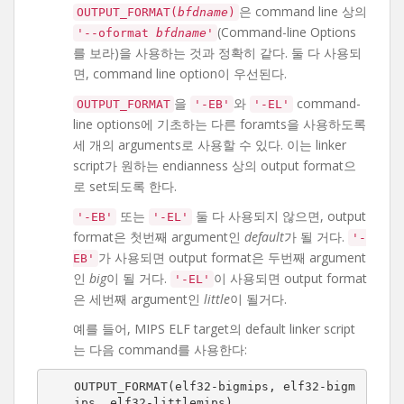
은 command line 상의
OUTPUT_FORMAT(
bfdname
)
(Command-line Options
'--oformat
bfdname
'
를 보라)을 사용하는 것과 정확히 같다. 둘 다 사용되
면, command line option이 우선된다.
을
와
command-
OUTPUT_FORMAT
'-EB'
'-EL'
line options에 기초하는 다른 foramts을 사용하도록
세 개의 arguments로 사용할 수 있다. 이는 linker
script가 원하는 endianness 상의 output format으
로 set되도록 한다.
또는
둘 다 사용되지 않으면, output
'-EB'
'-EL'
format은 첫번째 argument인
default
가 될 거다.
'-
가 사용되면 output format은 두번째 argument
EB'
인
big
이 될 거다.
이 사용되면 output format
'-EL'
은 세번째 argument인
little
이 될거다.
예를 들어, MIPS ELF target의 default linker script
는 다음 command를 사용한다:
OUTPUT_FORMAT(elf32-bigmips, elf32-bigm
ips, elf32-littlemips)