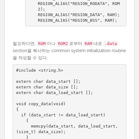
REGION_ALIAS("REGION_RODATA", ROM
2);

REGION_ALIAS("REGION_DATA", RAM);

REGION_ALIAS("REGION_BSS", RAM);
필요하다면,
이나
로부터
내로
ROM
ROM2
RAM
.data
section을 복사하는 common system initialization routine
을 작성할 수 있다.
#include <string.h>

extern char data_start [];

extern char data_size [];

extern char data_load_start [];

void copy_data(void)

{

  if (data_start != data_load_start)

    {

      memcpy(data_start, data_load_start, 
(size_t) data_size);

    }
