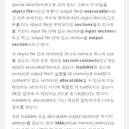
special data format으로 되어 있다. 그래서 각 파일을
object file
이라고 부른다. output file은
executable
이라
고 자주 부르지만, 우리의 목적에 따라 object file이라고도
부를거다. object file은 무엇보다도
sections
들의 리스트
를 가진다. input file 안에 있는 section을
input section
이
라고 하고, output file 안에 있는 section을
output
section
이라고 한다.
각 object file 안의 section은 하나의 name과 하나의 size
를 갖는다. 거의 모든 섹션은
section contents
라고 하는
data의 associated block도 갖는다.
loadable
로 표시된
section은 output file이 실행될 때 memory로 load된다.
content가 없는 section은
allocatable
일 수 있는데 이는
메모리는 set되지만 거기에 특별한 게 load되지는 않는다
(특정 경우에 이 메모리는 0으로 초기화된다)는 뜻이다.
loadable도 allocatable도 아닌 섹션은 일반적으로 디버깅
정보를 갖는다.
모든 loadable 또는 allocatable output section은 두가지
address를 갖는다. 먼저
VMA
(virtual memory address)는