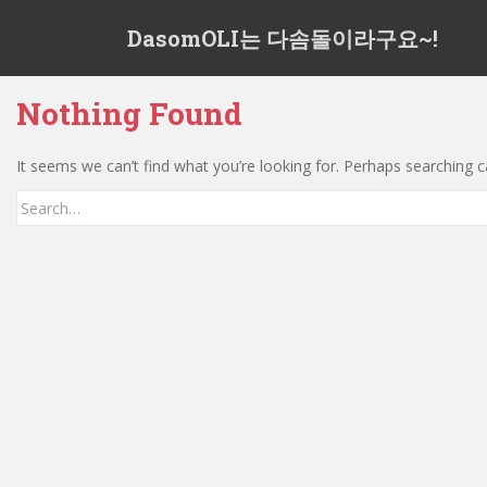
S
DasomOLI는 다솜돌이라구요~!
k
i
p
Nothing Found
t
o
m
It seems we can’t find what you’re looking for. Perhaps searching c
a
Search
i
for:
n
c
o
n
t
e
n
t