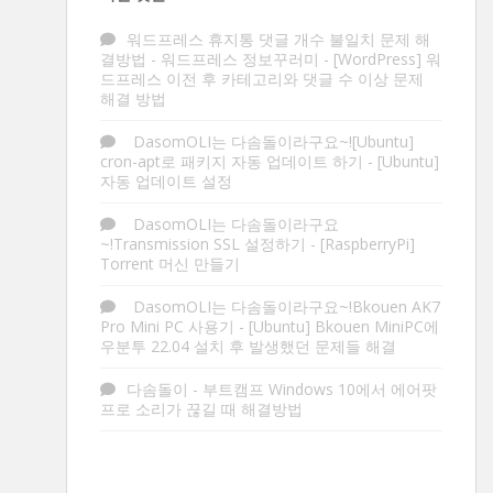
워드프레스 휴지통 댓글 개수 불일치 문제 해
결방법 - 워드프레스 정보꾸러미
-
[WordPress] 워
드프레스 이전 후 카테고리와 댓글 수 이상 문제
해결 방법
DasomOLI는 다솜돌이라구요~![Ubuntu]
cron-apt로 패키지 자동 업데이트 하기
-
[Ubuntu]
자동 업데이트 설정
DasomOLI는 다솜돌이라구요
~!Transmission SSL 설정하기
-
[RaspberryPi]
Torrent 머신 만들기
DasomOLI는 다솜돌이라구요~!Bkouen AK7
Pro Mini PC 사용기
-
[Ubuntu] Bkouen MiniPC에
우분투 22.04 설치 후 발생했던 문제들 해결
다솜돌이
-
부트캠프 Windows 10에서 에어팟
프로 소리가 끊길 때 해결방법