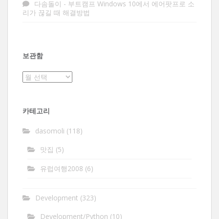
다솜돌이
-
부트캠프 Windows 10에서 에어팟프로 소
리가 끊길 때 해결방법
보관함
보
관
함
카테고리
dasomoli
(118)
맛집
(5)
유럽여행2008
(6)
Development
(323)
Development/Python
(10)