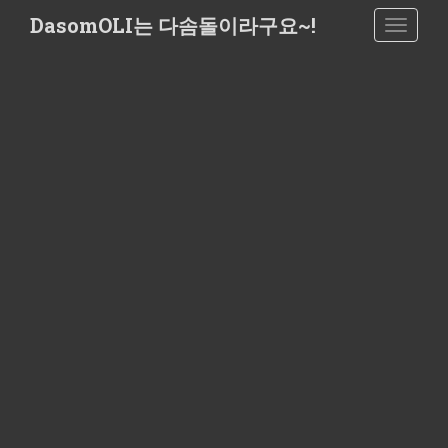
S
DasomOLI는 다솜돌이라구요~!
TOGGLE
k
i
p
t
o
m
a
i
n
c
o
n
t
e
n
t