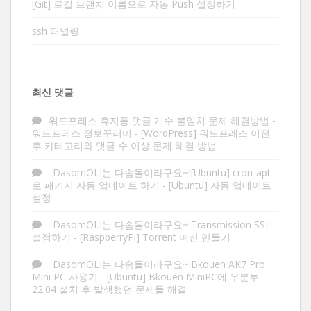
[Git] 로컬 브랜치 이름으로 자동 Push 설정하기
ssh 터널링
최신 댓글
워드프레스 휴지통 댓글 개수 불일치 문제 해결방법 -
워드프레스 정보꾸러미
-
[WordPress] 워드프레스 이전
후 카테고리와 댓글 수 이상 문제 해결 방법
DasomOLI는 다솜돌이라구요~![Ubuntu] cron-apt
로 패키지 자동 업데이트 하기
-
[Ubuntu] 자동 업데이트
설정
DasomOLI는 다솜돌이라구요~!Transmission SSL
설정하기
-
[RaspberryPi] Torrent 머신 만들기
DasomOLI는 다솜돌이라구요~!Bkouen AK7 Pro
Mini PC 사용기
-
[Ubuntu] Bkouen MiniPC에 우분투
22.04 설치 후 발생했던 문제들 해결