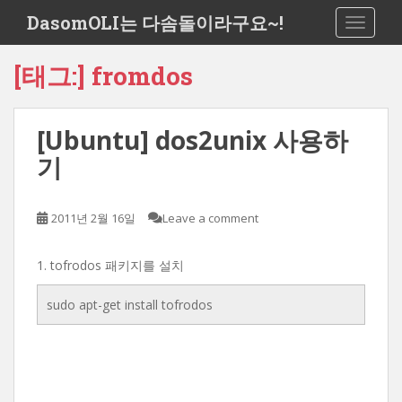
S
DasomOLI는 다솜돌이라구요~!
TOGGLE
k
i
[태그:]
fromdos
p
t
o
[Ubuntu] dos2unix 사용하
m
a
기
i
n
c
2011년 2월 16일
Leave a comment
o
n
1. tofrodos 패키지를 설치
t
e
sudo apt-get install tofrodos
n
t