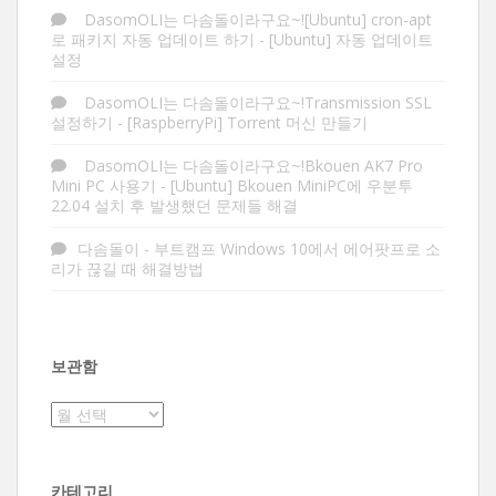
DasomOLI는 다솜돌이라구요~![Ubuntu] cron-apt
로 패키지 자동 업데이트 하기
-
[Ubuntu] 자동 업데이트
설정
DasomOLI는 다솜돌이라구요~!Transmission SSL
설정하기
-
[RaspberryPi] Torrent 머신 만들기
DasomOLI는 다솜돌이라구요~!Bkouen AK7 Pro
Mini PC 사용기
-
[Ubuntu] Bkouen MiniPC에 우분투
22.04 설치 후 발생했던 문제들 해결
다솜돌이
-
부트캠프 Windows 10에서 에어팟프로 소
리가 끊길 때 해결방법
보관함
보
관
함
카테고리