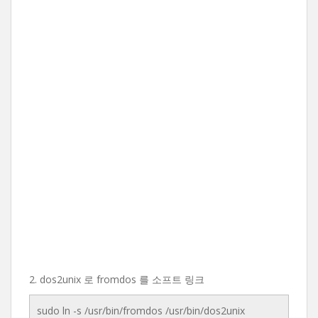
2. dos2unix 로 fromdos 를 소프트 링크
sudo ln -s /usr/bin/fromdos /usr/bin/dos2unix