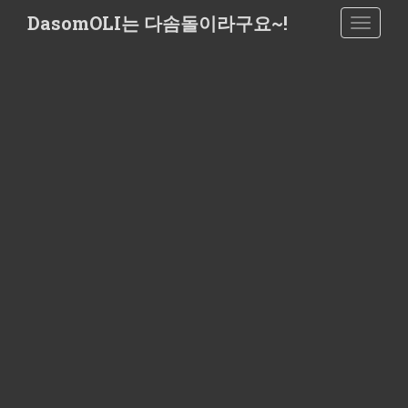
S
DasomOLI는 다솜돌이라구요~!
TOGGLE
k
i
p
t
o
m
a
i
n
c
o
n
t
e
n
t