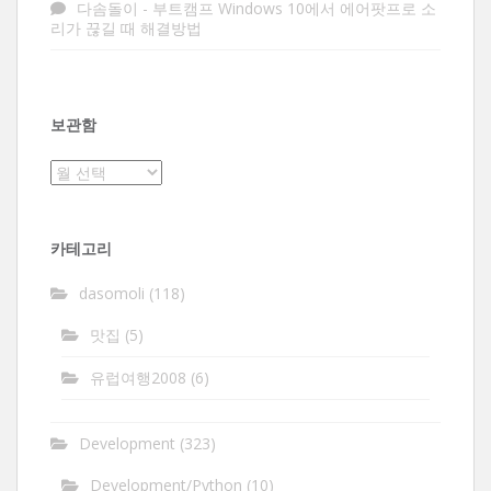
다솜돌이
-
부트캠프 Windows 10에서 에어팟프로 소
리가 끊길 때 해결방법
보관함
보
관
함
카테고리
dasomoli
(118)
맛집
(5)
유럽여행2008
(6)
Development
(323)
Development/Python
(10)