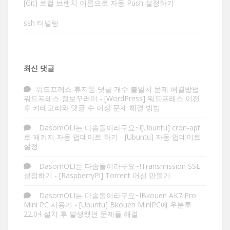
[Git] 로컬 브랜치 이름으로 자동 Push 설정하기
ssh 터널링
최신 댓글
워드프레스 휴지통 댓글 개수 불일치 문제 해결방법 -
워드프레스 정보꾸러미
-
[WordPress] 워드프레스 이전
후 카테고리와 댓글 수 이상 문제 해결 방법
DasomOLI는 다솜돌이라구요~![Ubuntu] cron-apt
로 패키지 자동 업데이트 하기
-
[Ubuntu] 자동 업데이트
설정
DasomOLI는 다솜돌이라구요~!Transmission SSL
설정하기
-
[RaspberryPi] Torrent 머신 만들기
DasomOLI는 다솜돌이라구요~!Bkouen AK7 Pro
Mini PC 사용기
-
[Ubuntu] Bkouen MiniPC에 우분투
22.04 설치 후 발생했던 문제들 해결