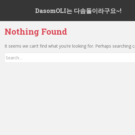
S
DasomOLI는 다솜돌이라구요~!
k
i
p
Nothing Found
t
o
m
It seems we can’t find what you’re looking for. Perhaps searching c
a
Search
i
for:
n
c
o
n
t
e
n
t