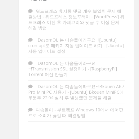
워드프레스 휴지통 댓글 개수 불일치 문제 해
결방법 - 워드프레스 정보꾸러미
-
[WordPress] 워
드프레스 이전 후 카테고리와 댓글 수 이상 문제
해결 방법
DasomOLI는 다솜돌이라구요~![Ubuntu]
cron-apt로 패키지 자동 업데이트 하기
-
[Ubuntu]
자동 업데이트 설정
DasomOLI는 다솜돌이라구요
~!Transmission SSL 설정하기
-
[RaspberryPi]
Torrent 머신 만들기
DasomOLI는 다솜돌이라구요~!Bkouen AK7
Pro Mini PC 사용기
-
[Ubuntu] Bkouen MiniPC에
우분투 22.04 설치 후 발생했던 문제들 해결
다솜돌이
-
부트캠프 Windows 10에서 에어팟
프로 소리가 끊길 때 해결방법