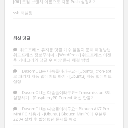
[Git] 로컬 브랜치 이름으로 자동 Push 설정하기
ssh 터널링
최신 댓글
워드프레스 휴지통 댓글 개수 불일치 문제 해결방법 -
워드프레스 정보꾸러미
-
[WordPress] 워드프레스 이전
후 카테고리와 댓글 수 이상 문제 해결 방법
DasomOLI는 다솜돌이라구요~![Ubuntu] cron-apt
로 패키지 자동 업데이트 하기
-
[Ubuntu] 자동 업데이트
설정
DasomOLI는 다솜돌이라구요~!Transmission SSL
설정하기
-
[RaspberryPi] Torrent 머신 만들기
DasomOLI는 다솜돌이라구요~!Bkouen AK7 Pro
Mini PC 사용기
-
[Ubuntu] Bkouen MiniPC에 우분투
22.04 설치 후 발생했던 문제들 해결