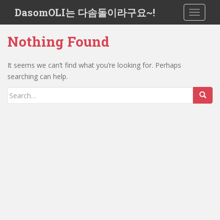
S
DasomOLI는 다솜돌이라구요~!
TOGGLE
k
i
Nothing Found
p
t
o
It seems we can’t find what you’re looking for. Perhaps
m
searching can help.
a
Search
i
for:
n
c
o
n
t
e
n
t