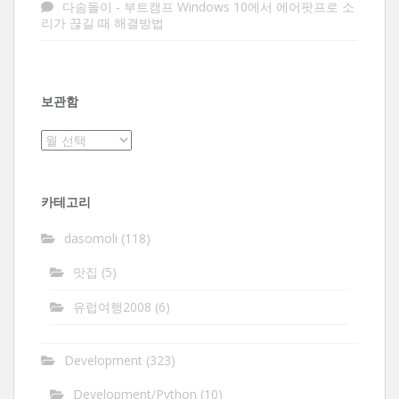
다솜돌이
-
부트캠프 Windows 10에서 에어팟프로 소
리가 끊길 때 해결방법
보관함
보
관
함
카테고리
dasomoli
(118)
맛집
(5)
유럽여행2008
(6)
Development
(323)
Development/Python
(10)