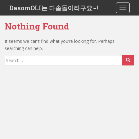
S
DasomOLI는 다솜돌이라구요~!
TOGGLE
k
i
Nothing Found
p
t
o
It seems we can’t find what you’re looking for. Perhaps
m
searching can help.
a
Search
i
for:
n
c
o
n
t
e
n
t