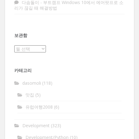
다솜돌이
-
부트캠프 Windows 10에서 에어팟프로 소
리가 끊길 때 해결방법
보관함
보
관
함
카테고리
dasomoli
(118)
맛집
(5)
유럽여행2008
(6)
Development
(323)
Development/Python
(10)