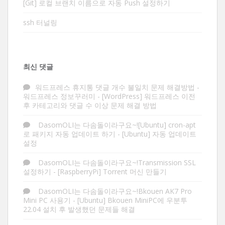
[Git] 로컬 브랜치 이름으로 자동 Push 설정하기
ssh 터널링
최신 댓글
워드프레스 휴지통 댓글 개수 불일치 문제 해결방법 -
워드프레스 정보꾸러미
-
[WordPress] 워드프레스 이전
후 카테고리와 댓글 수 이상 문제 해결 방법
DasomOLI는 다솜돌이라구요~![Ubuntu] cron-apt
로 패키지 자동 업데이트 하기
-
[Ubuntu] 자동 업데이트
설정
DasomOLI는 다솜돌이라구요~!Transmission SSL
설정하기
-
[RaspberryPi] Torrent 머신 만들기
DasomOLI는 다솜돌이라구요~!Bkouen AK7 Pro
Mini PC 사용기
-
[Ubuntu] Bkouen MiniPC에 우분투
22.04 설치 후 발생했던 문제들 해결