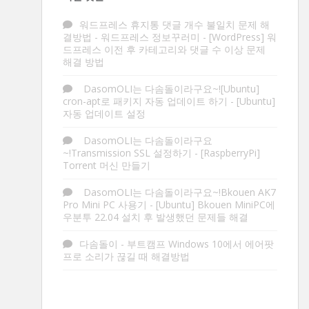
워드프레스 휴지통 댓글 개수 불일치 문제 해
결방법 - 워드프레스 정보꾸러미
-
[WordPress] 워
드프레스 이전 후 카테고리와 댓글 수 이상 문제
해결 방법
DasomOLI는 다솜돌이라구요~![Ubuntu]
cron-apt로 패키지 자동 업데이트 하기
-
[Ubuntu]
자동 업데이트 설정
DasomOLI는 다솜돌이라구요
~!Transmission SSL 설정하기
-
[RaspberryPi]
Torrent 머신 만들기
DasomOLI는 다솜돌이라구요~!Bkouen AK7
Pro Mini PC 사용기
-
[Ubuntu] Bkouen MiniPC에
우분투 22.04 설치 후 발생했던 문제들 해결
다솜돌이
-
부트캠프 Windows 10에서 에어팟
프로 소리가 끊길 때 해결방법