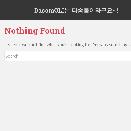
S
DasomOLI는 다솜돌이라구요~!
k
i
p
Nothing Found
t
o
m
It seems we can’t find what you’re looking for. Perhaps searching c
a
Search
i
for:
n
c
o
n
t
e
n
t