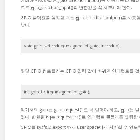
에러가 발생하려면 gpio_direction_input()을 호출했을
므로 gpio_direction_input()의 반환값을 꼭 체크해야 한다.
GPIO 출력값을 설정할 때는 gpio_direction_output(
낫다.
void gpio_set_value(unsigned int gpio, int value);
몇몇 GPIO 컨트롤러는 GPIO 입력 값이 바뀌면 인터럽트를 걸
int gpio_to_irq(unsigned int gpio);
여기서의 gpio는 gpio_request() 로 꼭 얻어야 하고, gpi
있다. 반환된 irq는 request_irq()로 인터럽트 핸들러를 셋팅할
GPIO를 sysfs로 export 해서 user space에서 제어할 수 있