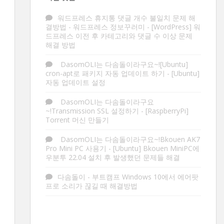
워드프레스 휴지통 댓글 개수 불일치 문제 해
결방법 - 워드프레스 정보꾸러미
-
[WordPress] 워
드프레스 이전 후 카테고리와 댓글 수 이상 문제
해결 방법
DasomOLI는 다솜돌이라구요~![Ubuntu]
cron-apt로 패키지 자동 업데이트 하기
-
[Ubuntu]
자동 업데이트 설정
DasomOLI는 다솜돌이라구요
~!Transmission SSL 설정하기
-
[RaspberryPi]
Torrent 머신 만들기
DasomOLI는 다솜돌이라구요~!Bkouen AK7
Pro Mini PC 사용기
-
[Ubuntu] Bkouen MiniPC에
우분투 22.04 설치 후 발생했던 문제들 해결
다솜돌이
-
부트캠프 Windows 10에서 에어팟
프로 소리가 끊길 때 해결방법