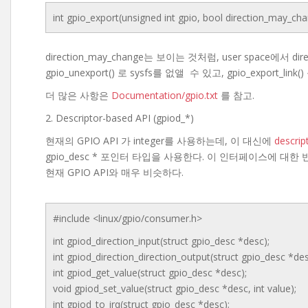
int gpio_export(unsigned int gpio, bool direction_may_cha
direction_may_change는 보이는 것처럼, user space에
gpio_unexport() 로 sysfs를 없앨 수 있고, gpio_export_
더 많은 사항은
Documentation/gpio.txt
를 참고.
2. Descriptor-based API (gpiod_*)
현재의 GPIO API 가 integer를 사용하는데, 이 대신에
descr
gpio_desc * 포인터 타입을 사용한다. 이 인터페이스에 대한 
현재 GPIO API와 매우 비슷하다.
#include <linux/gpio/consumer.h>
int gpiod_direction_input(struct gpio_desc *desc);
int gpiod_direction_direction_output(struct gpio_desc *desc
int gpiod_get_value(struct gpio_desc *desc);
void gpiod_set_value(struct gpio_desc *desc, int value);
int gpiod_to_irq(struct gpio_desc *desc);