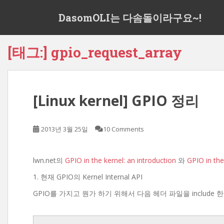
S
DasomOLI는 다솜돌이라구요~!
k
i
p
[태그:]
gpio_request_array
t
o
m
a
[Linux kernel] GPIO 정리
i
n
c
2013년 3월 25일
10 Comments
o
n
t
lwn.net의
GPIO in the kernel: an introduction
와
GPIO in the
e
1. 현재 GPIO의 Kernel Internal API
n
t
GPIO를 가지고 뭔가 하기 위해서 다음 헤더 파일을 include 한