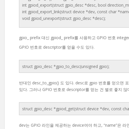
int gpiod_export(struct gpio_desc *desc, bool direction_
int gpiod_export_link(struct device *dev, const char *nam
void gpiod_unexport(struct gpio_desc *desc);
gpio_ prefix 대신 gpiod_ prefix를 사용하고 GPIO 번호 integ
GPIO 번호로 descriptor를 얻을 수도 있다.
struct gpio_desc *gpio_to_desc(unsigned gpio);
반대인 desc_to_gpio() 도 있다. desc로 gpio 번호를 
있다. 그러나 GPIO 번호로 descriptor를 얻는 건 별로 좋지
struct gpio_desc *gpiod_get(struct device *dev, const ch
dev는 GPIO 라인을 제공하는 device여야 하고, “name”은 