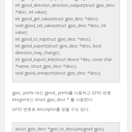
int gpiod_direction_direction_output(struct gpio_desc
*desc, int value);
int gpiod_get_value(struct gpio_desc *desc);
void gpiod_set_value(struct gpio_desc *desc, int
value);
int gpiod_to_irq(struct gpio_desc *desc);
int gpiod_export(struct gpio_desc *desc, bool
direction_may_change);
int gpiod_export_link(struct device *dev, const char
*name, struct gpio_desc *desc);
void gpiod_unexport(struct gpio_desc *desc);
gpio_ prefix 대신 gpiod_ prefix를 사용하고 GPIO 번호
integer대신 struct gpio_desc * 를 사용한다.
GPIO 번호로 descriptor를 얻을 수도 있다.
struct gpio_desc *gpio_to_desc(unsigned gpio);