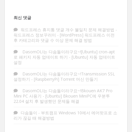
최신 댓글
워드프레스 휴지통 댓글 개수 불일치 문제 해결방법 -
워드프레스 정보꾸러미
-
[WordPress] 워드프레스 이전
후 카테고리와 댓글 수 이상 문제 해결 방법
DasomOLI는 다솜돌이라구요~![Ubuntu] cron-apt
로 패키지 자동 업데이트 하기
-
[Ubuntu] 자동 업데이트
설정
DasomOLI는 다솜돌이라구요~!Transmission SSL
설정하기
-
[RaspberryPi] Torrent 머신 만들기
DasomOLI는 다솜돌이라구요~!Bkouen AK7 Pro
Mini PC 사용기
-
[Ubuntu] Bkouen MiniPC에 우분투
22.04 설치 후 발생했던 문제들 해결
다솜돌이
-
부트캠프 Windows 10에서 에어팟프로 소
리가 끊길 때 해결방법