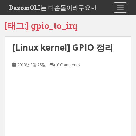
S
DasomOLI는 다솜돌이라구요~!
TOGGLE
k
i
[태그:]
gpio_to_irq
p
t
o
[Linux kernel] GPIO 정리
m
a
i
2013년 3월 25일
10 Comments
n
c
o
n
t
e
n
t