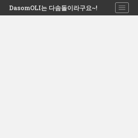
S
DasomOLI는 다솜돌이라구요~!
TOGGLE
k
i
p
t
o
m
a
i
n
c
o
n
t
e
n
t