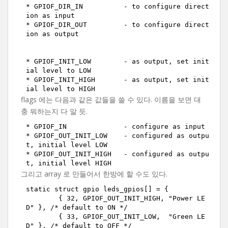
* GPIOF_DIR_IN		- to configure direct
ion as input 
* GPIOF_DIR_OUT		- to configure direct
ion as output
* GPIOF_INIT_LOW	- as output, set init
ial level to LOW
* GPIOF_INIT_HIGH	- as output, set init
ial level to HIGH
flags 에는 다음과 같은 값들을 쓸 수 있다. 이름을 보면 대
충 뭐하는지 다 알 듯.
* GPIOF_IN		- configure as input
* GPIOF_OUT_INIT_LOW	- configured as outpu
t, initial level LOW
* GPIOF_OUT_INIT_HIGH	- configured as outpu
t, initial level HIGH
그리고 array 로 만들어서 한방에 할 수도 있다.
static struct gpio leds_gpios[] = { 
	{ 32, GPIOF_OUT_INIT_HIGH, "Power LE
D" }, /* default to ON */
	{ 33, GPIOF_OUT_INIT_LOW,  "Green LE
D" }, /* default to OFF */