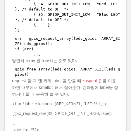
	{ 34, GPIOF_OUT_INIT_LOW,  "Red LED"   
}, /* default to OFF */
	{ 35, GPIOF_OUT_INIT_LOW,  "Blue LED"  
}, /* default to OFF */
	{ ... },
};
err = gpio_request_array(leds_gpios, ARRAY_SI
ZE(leds_gpios)); 
if (err)
	...
당연히 array 를 free하는 것도 있다.
gpio_free_array(leds_gpios, ARRAY_SIZE(leds_g
pios))
request 할 때 맨 뒤의 label 을 만들 때
kasprintf()
를 이용
하면 내부에서 kmalloc 해서 잡아준다. 런타임에 label을 정
하거나 할 때 유용히 쓸 수 있다.
char *label = kasprintf(GFP_KERNEL, “LED %d”, i);
gpio_request_one(32, GPIOF_OUT_INIT_HIGH, label);
…
gpio_free(32);