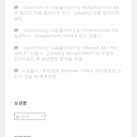
DasomOLI는 다솜돌이라구요~![Ubuntu] cron-apt
로 패키지 자동 업데이트 하기
-
[Ubuntu] 자동 업데이트
설정
DasomOLI는 다솜돌이라구요~!Transmission SSL
설정하기
-
[RaspberryPi] Torrent 머신 만들기
DasomOLI는 다솜돌이라구요~!Bkouen AK7 Pro
Mini PC 사용기
-
[Ubuntu] Bkouen MiniPC에 우분투
22.04 설치 후 발생했던 문제들 해결
다솜돌이
-
부트캠프 Windows 10에서 에어팟프로 소
리가 끊길 때 해결방법
보관함
보
관
함