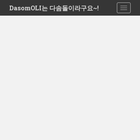
S
DasomOLI는 다솜돌이라구요~!
TOGGLE
k
i
p
t
o
m
a
i
n
c
o
n
t
e
n
t