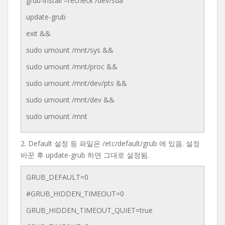
grub-install –recheck /dev/sda
update-grub
exit &&
sudo umount /mnt/sys &&
sudo umount /mnt/proc &&
sudo umount /mnt/dev/pts &&
sudo umount /mnt/dev &&
sudo umount /mnt
2. Default 설정 등 파일은 /etc/default/grub 에 있음. 설정
바꾼 후 update-grub 하면 그대로 설정됨.
GRUB_DEFAULT=0
#GRUB_HIDDEN_TIMEOUT=0
GRUB_HIDDEN_TIMEOUT_QUIET=true