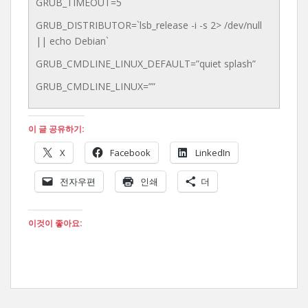
GRUB_TIMEOUT=5
GRUB_DISTRIBUTOR=`lsb_release -i -s 2> /dev/null
|| echo Debian`
GRUB_CMDLINE_LINUX_DEFAULT=”quiet splash”
GRUB_CMDLINE_LINUX=””
이 글 공유하기:
X
Facebook
LinkedIn
전자우편
인쇄
더
이것이 좋아요: