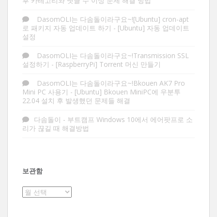
후 카테고리와 댓글 수 이상 문제 해결 방법
DasomOLI는 다솜돌이라구요~![Ubuntu] cron-apt
로 패키지 자동 업데이트 하기
-
[Ubuntu] 자동 업데이트
설정
DasomOLI는 다솜돌이라구요~!Transmission SSL
설정하기
-
[RaspberryPi] Torrent 머신 만들기
DasomOLI는 다솜돌이라구요~!Bkouen AK7 Pro
Mini PC 사용기
-
[Ubuntu] Bkouen MiniPC에 우분투
22.04 설치 후 발생했던 문제들 해결
다솜돌이
-
부트캠프 Windows 10에서 에어팟프로 소
리가 끊길 때 해결방법
보관함
보
관
함