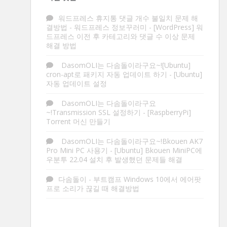
워드프레스 휴지통 댓글 개수 불일치 문제 해
결방법 - 워드프레스 정보꾸러미
-
[WordPress] 워
드프레스 이전 후 카테고리와 댓글 수 이상 문제
해결 방법
DasomOLI는 다솜돌이라구요~![Ubuntu]
cron-apt로 패키지 자동 업데이트 하기
-
[Ubuntu]
자동 업데이트 설정
DasomOLI는 다솜돌이라구요
~!Transmission SSL 설정하기
-
[RaspberryPi]
Torrent 머신 만들기
DasomOLI는 다솜돌이라구요~!Bkouen AK7
Pro Mini PC 사용기
-
[Ubuntu] Bkouen MiniPC에
우분투 22.04 설치 후 발생했던 문제들 해결
다솜돌이
-
부트캠프 Windows 10에서 에어팟
프로 소리가 끊길 때 해결방법