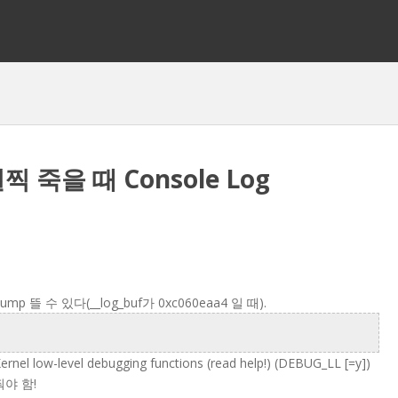
 일찍 죽을 때 Console Log
이 dump 뜰 수 있다(__log_buf가 0xc060eaa4 일 때).
l low-level debugging functions (read help!) (DEBUG_LL [=y])
야 함!