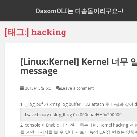
S
DasomOLI는 다솜돌이라구요~!
k
i
p
[태그:]
hacking
t
o
m
a
[Linux:Kernel] Kernel 너무
i
n
message
c
o
n
2013년 5월 6일
Leave a comment
t
e
1. __log_buf 가 kmsg log buffer. T32 attach 후 다음과 같
n
d.save.binary d:\log_ll.log 0xc060eaa4++0x200000
t
2. console이 Enable 되기 전에 죽는다면, Kernel hacking -> Kerne
를 켜면 메시지를 볼 수 있다. 서브 메뉴의 UART 번호는 맞춰줘