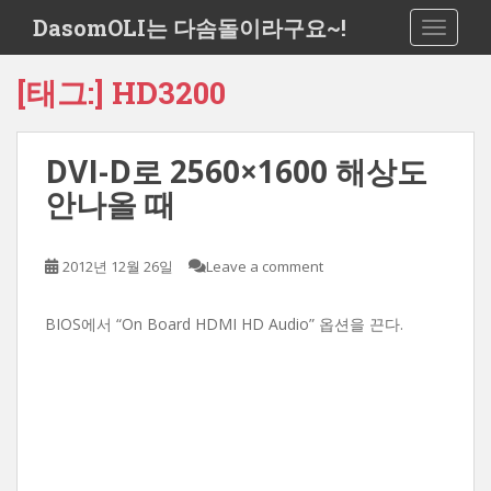
S
DasomOLI는 다솜돌이라구요~!
TOGGLE
k
i
[태그:]
HD3200
p
t
o
DVI-D로 2560×1600 해상도
m
a
안나올 때
i
n
c
2012년 12월 26일
Leave a comment
o
n
BIOS에서 “On Board HDMI HD Audio” 옵션을 끈다.
t
e
n
t