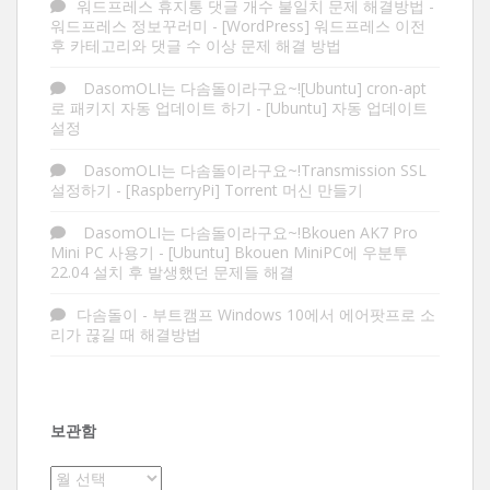
워드프레스 휴지통 댓글 개수 불일치 문제 해결방법 -
워드프레스 정보꾸러미
-
[WordPress] 워드프레스 이전
후 카테고리와 댓글 수 이상 문제 해결 방법
DasomOLI는 다솜돌이라구요~![Ubuntu] cron-apt
로 패키지 자동 업데이트 하기
-
[Ubuntu] 자동 업데이트
설정
DasomOLI는 다솜돌이라구요~!Transmission SSL
설정하기
-
[RaspberryPi] Torrent 머신 만들기
DasomOLI는 다솜돌이라구요~!Bkouen AK7 Pro
Mini PC 사용기
-
[Ubuntu] Bkouen MiniPC에 우분투
22.04 설치 후 발생했던 문제들 해결
다솜돌이
-
부트캠프 Windows 10에서 에어팟프로 소
리가 끊길 때 해결방법
보관함
보