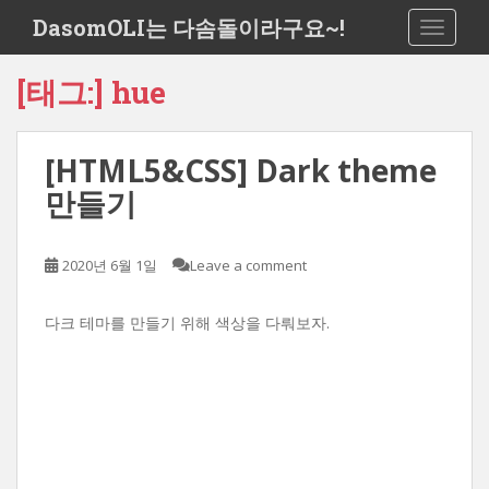
S
DasomOLI는 다솜돌이라구요~!
TOGGLE
k
i
[태그:]
hue
p
t
o
[HTML5&CSS] Dark theme
m
a
만들기
i
n
c
2020년 6월 1일
Leave a comment
o
n
다크 테마를 만들기 위해 색상을 다뤄보자.
t
e
n
t