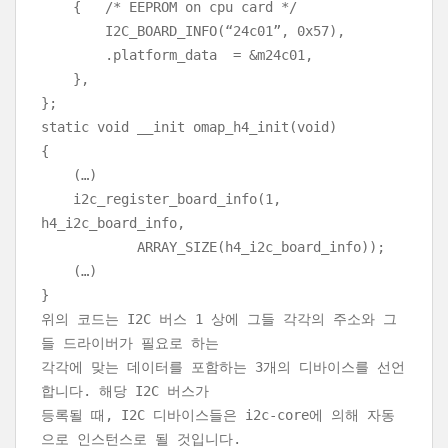
{
/* EEPROM on cpu card */
I2C_BOARD_INFO(“24c01”, 0x57),
.platform_data
= &m24c01,
},
};
static void __init omap_h4_init(void)
{
(…)
i2c_register_board_info(1,
h4_i2c_board_info,
ARRAY_SIZE(h4_i2c_board_info));
(…)
}
위의 코드는 I2C 버스 1 상에 그들 각각의 주소와 그
들 드라이버가 필요로 하는
각각에 맞는 데이터를 포함하는 3개의 디바이스를 선언
합니다. 해당 I2C 버스가
등록될 때, I2C 디바이스들은 i2c-core에 의해 자동
으로 인스턴스로 될 것입니다.