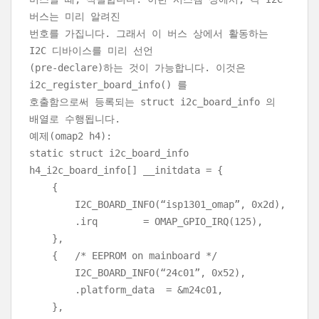
버스는 미리 알려진
번호를 가집니다. 그래서 이 버스 상에서 활동하는
I2C 디바이스를 미리 선언
(pre-declare)하는 것이 가능합니다. 이것은
i2c_register_board_info() 를
호출함으로써 등록되는 struct i2c_board_info 의
배열로 수행됩니다.
예제(omap2 h4):
static struct i2c_board_info
h4_i2c_board_info[] __initdata = {
{
I2C_BOARD_INFO(“isp1301_omap”, 0x2d),
.irq
= OMAP_GPIO_IRQ(125),
},
{
/* EEPROM on mainboard */
I2C_BOARD_INFO(“24c01”, 0x52),
.platform_data
= &m24c01,
},