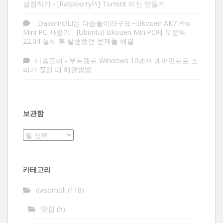
설정하기
-
[RaspberryPi] Torrent 머신 만들기
DasomOLI는 다솜돌이라구요~!Bkouen AK7 Pro
Mini PC 사용기
-
[Ubuntu] Bkouen MiniPC에 우분투
22.04 설치 후 발생했던 문제들 해결
다솜돌이
-
부트캠프 Windows 10에서 에어팟프로 소
리가 끊길 때 해결방법
보관함
보
관
함
카테고리
dasomoli
(118)
맛집
(5)