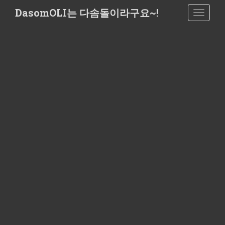
S
DasomOLI는 다솜돌이라구요~!
TOGGLE
k
i
p
t
o
m
a
i
n
c
o
n
t
e
n
t