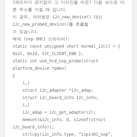
(제조자가 공지없이 그 디자인을 바꾼) 다음 보드로 다
른 주소를 가질 때 입니다.
이 경우, 여러분은 i2c_new_device() 대신
i2c_new_probed_device()를 호출할
수 있습니다.
예제 (nxp OHCI 드라이버):
static const unsigned short normal_i2c[] = {
0x2c, 0x2d, I2C_CLIENT_END };
static int usb_hcd_nxp_probe(struct
platform_device *pdev)
{
(…)
struct i2c_adapter *i2c_adap;
struct i2c_board_info i2c_info;
(…)
i2c_adap = i2c_get_adapter(2);
memset(&i2c_info, 0, sizeof(struct
i2c_board_info));
strlcpy(i2c_info.type, “isp1301_nxp”,