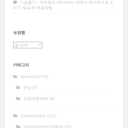
다솜돌이
-
부트캠프 Windows 10에서 에어팟프로 소
리가 끊길 때 해결방법
보관함
보
관
함
카테고리
dasomoli
(118)
맛집
(5)
유럽여행2008
(6)
Development
(323)
Development/Python
(10)