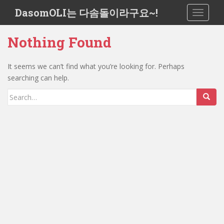
S
DasomOLI는 다솜돌이라구요~!
TOGGLE
k
i
Nothing Found
p
t
o
It seems we can’t find what you’re looking for. Perhaps
m
searching can help.
a
Search
i
for:
n
c
o
n
t
e
n
t