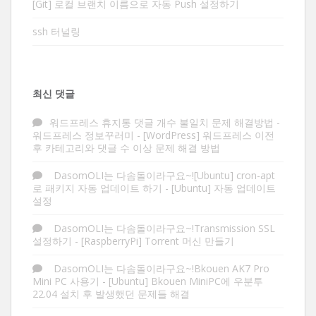
[Git] 로컬 브랜치 이름으로 자동 Push 설정하기
ssh 터널링
최신 댓글
워드프레스 휴지통 댓글 개수 불일치 문제 해결방법 -
워드프레스 정보꾸러미
-
[WordPress] 워드프레스 이전
후 카테고리와 댓글 수 이상 문제 해결 방법
DasomOLI는 다솜돌이라구요~![Ubuntu] cron-apt
로 패키지 자동 업데이트 하기
-
[Ubuntu] 자동 업데이트
설정
DasomOLI는 다솜돌이라구요~!Transmission SSL
설정하기
-
[RaspberryPi] Torrent 머신 만들기
DasomOLI는 다솜돌이라구요~!Bkouen AK7 Pro
Mini PC 사용기
-
[Ubuntu] Bkouen MiniPC에 우분투
22.04 설치 후 발생했던 문제들 해결