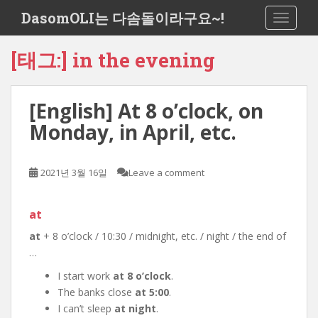
S
DasomOLI는 다솜돌이라구요~!
TOGGLE
k
i
[태그:]
in the evening
p
t
o
[English] At 8 o’clock, on
m
a
Monday, in April, etc.
i
n
c
2021년 3월 16일
Leave a comment
o
n
at
t
e
at
+ 8 o’clock / 10:30 / midnight, etc. / night / the end of
n
…
t
I start work
at 8 o’clock
.
The banks close
at 5:00
.
I can’t sleep
at night
.