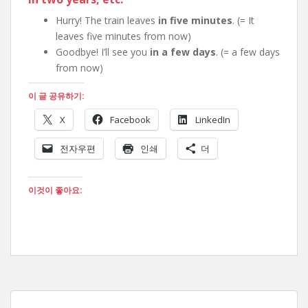
Hurry! The train leaves
in five minutes
. (= It
leaves five minutes from now)
Goodbye! I’ll see you
in a few days
. (= a few days
from now)
이 글 공유하기:
X
Facebook
LinkedIn
전자우편
인쇄
더
이것이 좋아요: