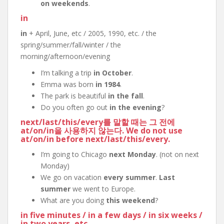
on weekends
.
in
in
+ April, June, etc / 2005, 1990, etc. / the
spring/summer/fall/winter / the
morning/afternoon/evening
I’m talking a trip
in October
.
Emma was born
in 1984
.
The park is beautiful
in the fall
.
Do you often go out
in the evening
?
next
/
last
/
this
/
every
를 말할 때는 그 전에
at
/
on
/
in
을 사용하지 않는다. We do not use
at
/
on
/
in
before
next
/
last
/
this
/
every
.
I’m going to Chicago
next Monday
. (not on next
Monday)
We go on vacation
every summer
.
Last
summer
we went to Europe.
What are you doing
this weekend
?
in five minutes
/
in a few days
/
in six weeks
/
in two years
, etc.