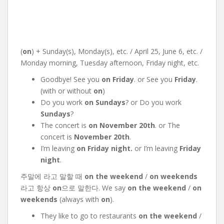
(
on
) + Sunday(s), Monday(s), etc. / April 25, June 6, etc. /
Monday morning, Tuesday afternoon, Friday night, etc.
Goodbye! See you
on Friday
. or See you
Friday
.
(with or without
on
)
Do you work
on Sundays
? or Do you work
Sundays
?
The concert is
on November 20th
. or The
concert is
November 20th
.
I’m leaving
on Friday night.
or I’m leaving
Friday
night
.
주말에 라고 말할 때
on the weekend
/
on weekends
라고 항상
on
으로 말한다. We say
on the weekend
/
on
weekends
(always with
on
).
They like to go to restaurants
on the weekend
/