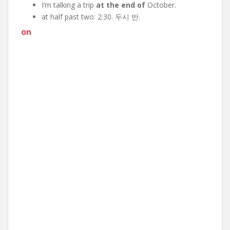
I’m talking a trip
at the end of
October.
at half past two: 2:30. 두시 반.
on