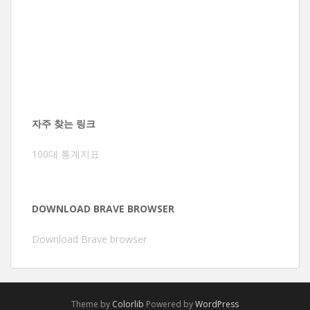
자주 찾는 링크
100대 통계지표
DOWNLOAD BRAVE BROWSER
Download Brave browser
Theme by
Colorlib
Powered by
WordPress