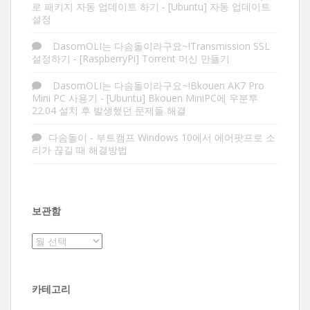
로 패키지 자동 업데이트 하기
-
[Ubuntu] 자동 업데이트
설정
DasomOLI는 다솜돌이라구요~!Transmission SSL
설정하기
-
[RaspberryPi] Torrent 머신 만들기
DasomOLI는 다솜돌이라구요~!Bkouen AK7 Pro
Mini PC 사용기
-
[Ubuntu] Bkouen MiniPC에 우분투
22.04 설치 후 발생했던 문제들 해결
다솜돌이
-
부트캠프 Windows 10에서 에어팟프로 소
리가 끊길 때 해결방법
보관함
보
관
함
카테고리