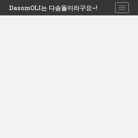
S
DasomOLI는 다솜돌이라구요~!
TOGGLE
k
i
p
t
o
m
a
i
n
c
o
n
t
e
n
t