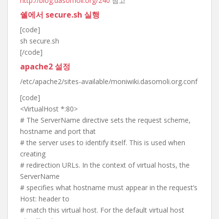
http://blog.dasomoli.org/240
참고
쉘에서 secure.sh 실행
[code]
sh secure.sh
[/code]
apache2 설정
/etc/apache2/sites-available/moniwiki.dasomoli.org.conf
[code]
<VirtualHost *:80>
# The ServerName directive sets the request scheme,
hostname and port that
# the server uses to identify itself. This is used when
creating
# redirection URLs. In the context of virtual hosts, the
ServerName
# specifies what hostname must appear in the request’s
Host: header to
# match this virtual host. For the default virtual host