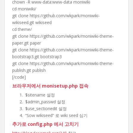
chown -R www-data:www-data moniwiki
cd moniwiki/
git clone https://github.com/wkpark/moniwiki-
wikiseed.git wikiseed
cd theme/
git clone https://github.com/wkpark/moniwiki-theme-
paper.git paper
git clone https://github.com/wkpark/moniwiki-theme-
bootstrap3.git bootstrap3
git clone https://github.com/wkpark/moniwiki-theme-
publish.git publish
[/code]
브라우저에서 monisetup.php 접속
$sitename 설정
$admin_passwd 설정
$use_sectionedit 설정
“Sow wikiseed” 로 wiki seed 심기
추가로 config.php 에서 고치기