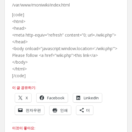
/var/www/moniwiki/index.html
[code]
<html>
<head>
<meta http-equiv=”refresh” content=”0; url=./wiki.php”>
</head>
<body onload=”javascript:window.location=’./wiki.php'”>
Please follow <a href=”wiki.php”>this link</a>
</body>
</html>
[/code]
이 글 공유하기:
X
Facebook
LinkedIn
전자우편
인쇄
더
이것이 좋아요: