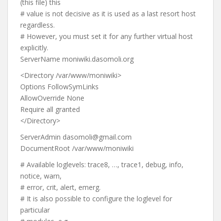
(this file) this
# value is not decisive as it is used as a last resort host
regardless.
# However, you must set it for any further virtual host
explicitly.
ServerName moniwiki.dasomoli.org
<Directory /var/www/moniwiki>
Options FollowSymLinks
AllowOverride None
Require all granted
</Directory>
ServerAdmin dasomoli@gmail.com
DocumentRoot /var/www/moniwiki
# Available loglevels: trace8, …, trace1, debug, info,
notice, warn,
# error, crit, alert, emerg.
# It is also possible to configure the loglevel for
particular