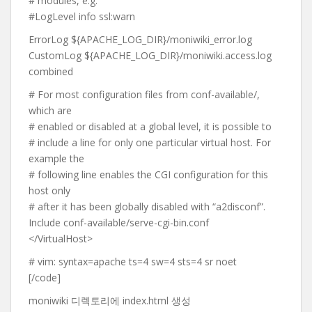
# modules, e.g.
#LogLevel info ssl:warn
ErrorLog ${APACHE_LOG_DIR}/moniwiki_error.log
CustomLog ${APACHE_LOG_DIR}/moniwiki.access.log
combined
# For most configuration files from conf-available/,
which are
# enabled or disabled at a global level, it is possible to
# include a line for only one particular virtual host. For
example the
# following line enables the CGI configuration for this
host only
# after it has been globally disabled with “a2disconf”.
Include conf-available/serve-cgi-bin.conf
</VirtualHost>
# vim: syntax=apache ts=4 sw=4 sts=4 sr noet
[/code]
moniwiki 디렉토리에 index.html 생성