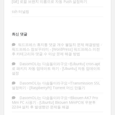
[Git] 로컬 브랜치 이름으로 자동 Push 설정하기
ssh 터널링
최신 댓글
워드프레스 휴지통 댓글 개수 불일치 문제 해결방법 -
워드프레스 정보꾸러미
-
[WordPress] 워드프레스 이전
후 카테고리와 댓글 수 이상 문제 해결 방법
DasomOLI는 다솜돌이라구요~![Ubuntu] cron-apt
로 패키지 자동 업데이트 하기
-
[Ubuntu] 자동 업데이트
설정
DasomOLI는 다솜돌이라구요~!Transmission SSL
설정하기
-
[RaspberryPi] Torrent 머신 만들기
DasomOLI는 다솜돌이라구요~!Bkouen AK7 Pro
Mini PC 사용기
-
[Ubuntu] Bkouen MiniPC에 우분투
22.04 설치 후 발생했던 문제들 해결