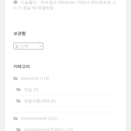
다솜돌이
-
부트캠프 Windows 10에서 에어팟프로 소
리가 끊길 때 해결방법
보관함
보
관
함
카테고리
dasomoli
(118)
맛집
(5)
유럽여행2008
(6)
Development
(323)
Development/Python
(10)