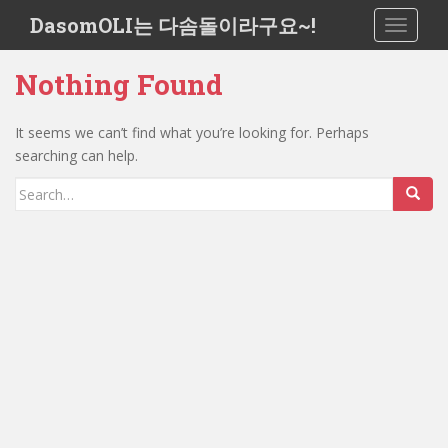
S
DasomOLI는 다솜돌이라구요~!
TOGGLE
k
i
Nothing Found
p
t
o
It seems we can’t find what you’re looking for. Perhaps
m
searching can help.
a
Search
i
for:
n
c
o
n
t
e
n
t