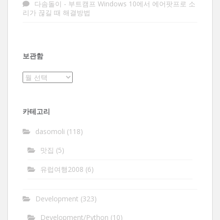
다솜돌이
-
부트캠프 Windows 10에서 에어팟프로 소
리가 끊길 때 해결방법
보관함
보
관
함
카테고리
dasomoli
(118)
맛집
(5)
유럽여행2008
(6)
Development
(323)
Development/Python
(10)