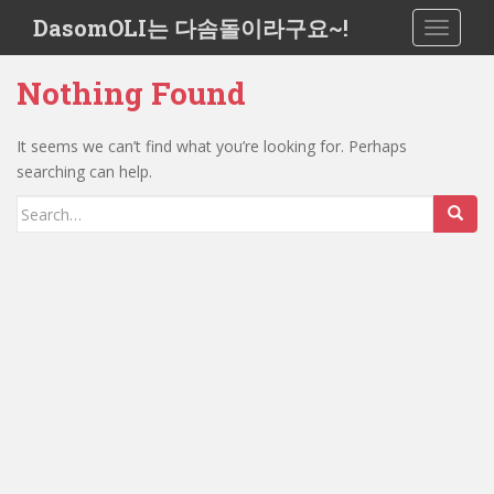
S
DasomOLI는 다솜돌이라구요~!
TOGGLE
k
i
Nothing Found
p
t
o
It seems we can’t find what you’re looking for. Perhaps
m
searching can help.
a
Search
i
for:
n
c
o
n
t
e
n
t