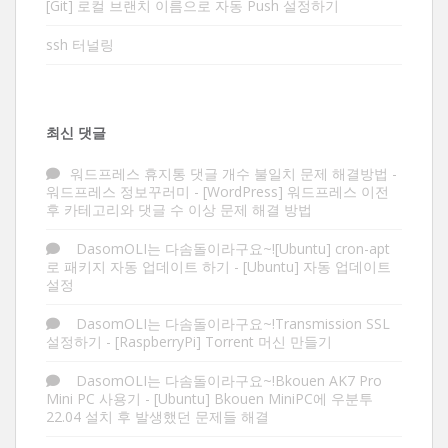
[Git] 로컬 브랜치 이름으로 자동 Push 설정하기
ssh 터널링
최신 댓글
워드프레스 휴지통 댓글 개수 불일치 문제 해결방법 -
워드프레스 정보꾸러미
-
[WordPress] 워드프레스 이전
후 카테고리와 댓글 수 이상 문제 해결 방법
DasomOLI는 다솜돌이라구요~![Ubuntu] cron-apt
로 패키지 자동 업데이트 하기
-
[Ubuntu] 자동 업데이트
설정
DasomOLI는 다솜돌이라구요~!Transmission SSL
설정하기
-
[RaspberryPi] Torrent 머신 만들기
DasomOLI는 다솜돌이라구요~!Bkouen AK7 Pro
Mini PC 사용기
-
[Ubuntu] Bkouen MiniPC에 우분투
22.04 설치 후 발생했던 문제들 해결