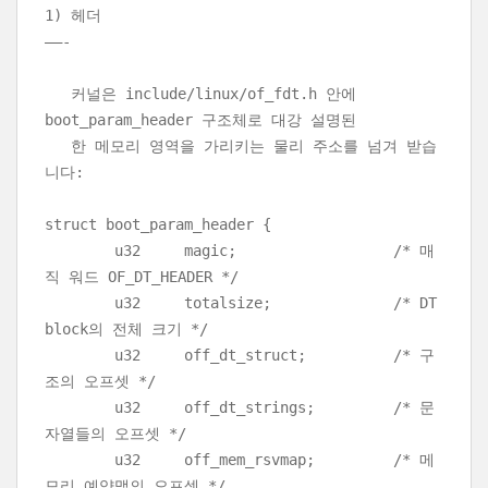
1) 헤더
——-
커널은 include/linux/of_fdt.h 안에
boot_param_header 구조체로 대강 설명된
한 메모리 영역을 가리키는 물리 주소를 넘겨 받습
니다:
struct boot_param_header {
u32 magic; /* 매
직 워드 OF_DT_HEADER */
u32 totalsize; /* DT
block의 전체 크기 */
u32 off_dt_struct; /* 구
조의 오프셋 */
u32 off_dt_strings; /* 문
자열들의 오프셋 */
u32 off_mem_rsvmap; /* 메
모리 예약맵의 오프셋 */