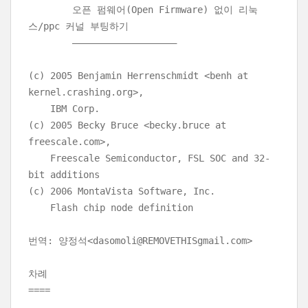
오픈 펌웨어(Open Firmware) 없이 리눅
스/ppc 커널 부팅하기
——————————————————–
(c) 2005 Benjamin Herrenschmidt <benh at
kernel.crashing.org>,
IBM Corp.
(c) 2005 Becky Bruce <becky.bruce at
freescale.com>,
Freescale Semiconductor, FSL SOC and 32-
bit additions
(c) 2006 MontaVista Software, Inc.
Flash chip node definition
번역: 양정석<dasomoli@REMOVETHISgmail.com>
차례
====