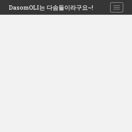
S
DasomOLI는 다솜돌이라구요~!
TOGGLE
k
i
p
t
o
m
a
i
n
c
o
n
t
e
n
t