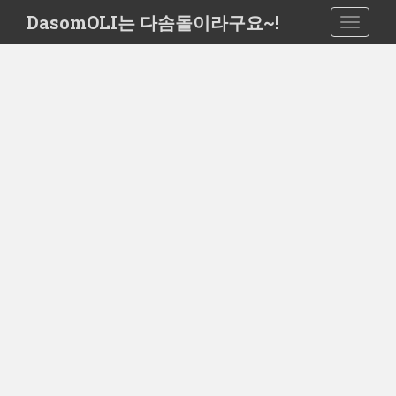
S
DasomOLI는 다솜돌이라구요~!
TOGGLE
k
i
p
t
o
m
a
i
n
c
o
n
t
e
n
t