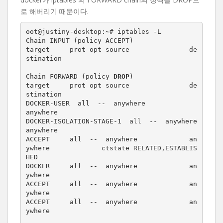
로 해버리기 때문이다.
oot@justiny-desktop:~# iptables -L

Chain INPUT (policy ACCEPT)

target     prot opt source               de
stination         

Chain FORWARD (policy 
DROP
)

target     prot opt source               de
stination         

DOCKER-USER  all  --  anywhere             
anywhere            

DOCKER-ISOLATION-STAGE-1  all  --  anywhere             
anywhere            

ACCEPT     all  --  anywhere             an
ywhere             ctstate RELATED,ESTABLIS
HED

DOCKER     all  --  anywhere             an
ywhere            

ACCEPT     all  --  anywhere             an
ywhere            

ACCEPT     all  --  anywhere             an
ywhere            
