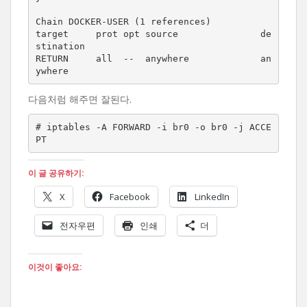
Chain DOCKER-USER (1 references)

target     prot opt source               de
stination         

RETURN     all  --  anywhere             an
ywhere 
다음처럼 해주면 잘된다.
# iptables -A FORWARD -i br0 -o br0 -j ACCE
PT
이 글 공유하기:
X
Facebook
LinkedIn
전자우편
인쇄
더
이것이 좋아요: